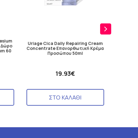
nesium
Uriage Cica Daily Repairing Cream
+ Δώρο
Skinc
Concentrate Επανορθωτική Κρέμα
um 60
Perfec
Προσώπου 50ml
19.93€
ΣΤΟ ΚΑΛΑΘΙ