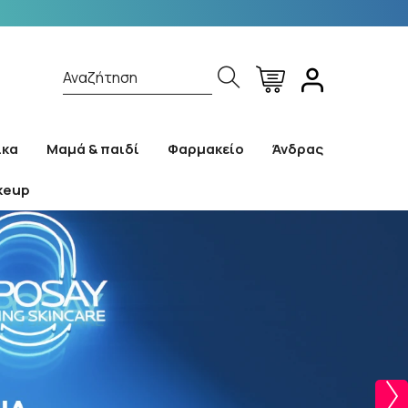
Αναζήτηση
ίκα
Μαμά & παιδί
Φαρμακείο
Άνδρας
keup