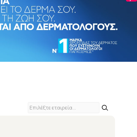
ors
Thank You Farmer
Abbott
Systane