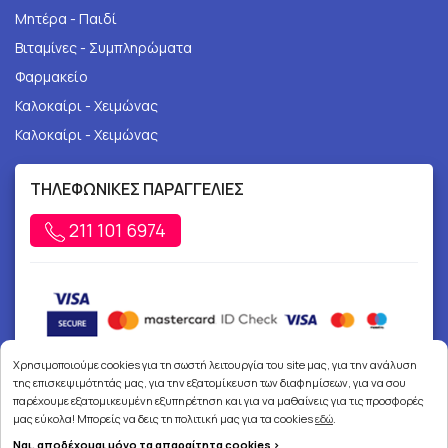
Μητέρα - Παιδί
Βιταμίνες - Συμπληρώματα
Φαρμακείο
Καλοκαίρι - Χειμώνας
Καλοκαίρι - Χειμώνας
ΤΗΛΕΦΩΝΙΚΕΣ ΠΑΡΑΓΓΕΛΙΕΣ
211 101 6974
Χρησιμοποιούμε cookies για τη σωστή λειτουργία του site μας, για την ανάλυση
της επισκεψιμότητάς μας, για την εξατομίκευση των διαφημίσεων, για να σου
παρέχουμε εξατομικευμένη εξυπηρέτηση και για να μαθαίνεις για τις προσφορές
μας εύκολα! Μπορείς να δεις τη πολιτική μας για τα cookies
εδώ
.
Ναι, αποδέχομαι μόνο τα απαραίτητα cookies >
Copyright © 2026
joypharmacy.gr