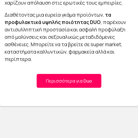
χαρίζουν απόλαυση στις ερωτικές τους εμπειρίες.
Διαθέτοντας μια ευρεία γκάμα προϊόντων,
τα
προφυλακτικά υψηλής ποιότητας DUO
, παρέχουν
αντισυλληπτική προστασία και ασφαλή προφύλαξη
από μολύνσεις και σεξουαλικώς μεταδιδόμενες
ασθένειες. Μπορείτε να τα βρείτε σε super market,
καταστήματα καλλυντικών, φαρμακεία αλλά και
περίπτερα.
Η εταιρεία έχει την δυνατότητα και την φαντασία να
κατασκευάσει περεταίρω μία
τεράστια ποικιλία
Περισσότερα για
Duo
προφυλακτικών
που μπορούν να συνδυάσουν
χρώματα, αρώματα, υφές, για να ικανοποιήσουν ακόμα
και τον πιο απαιτητικό ενδιαφερόμενο, πελάτη και
καταναλωτή.