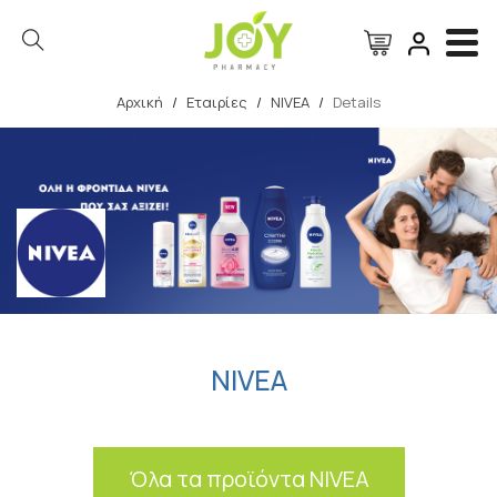
Αρχική
/
Εταιρίες
/
NIVEA
/
Details
Αναζήτηση
NIVEA
Όλα τα προϊόντα NIVEA