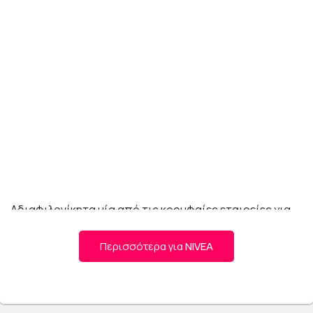
Αδιαφιλονίκητα μία από τις κορυφαίες εταιρείες για
την περιποίηση της επιδερμίδας διεθνώς που
βρίσκεται κοντά στους καταναλωτές, προσφέροντάς
Περισσότερα για
NIVEA
τους συναρπαστικά, καινοτόμα προϊόντα.
Η εμπιστοσύνη που έχουμε χτίσει με τους καταναλωτές
αποτελεί μια παγκόσμια επιτυχία.