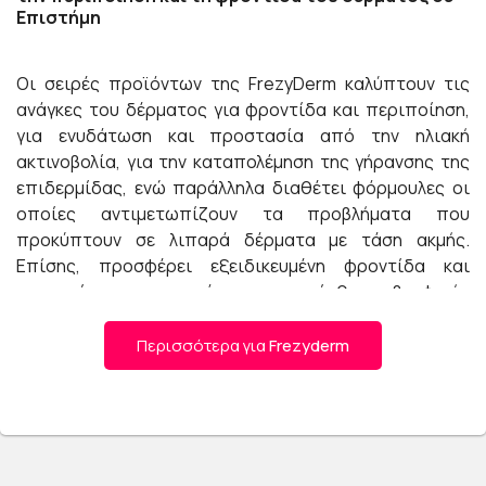
Επιστήμη
Οι σειρές προϊόντων της FrezyDerm καλύπτουν τις
ανάγκες του δέρματος για φροντίδα και περιποίηση,
για ενυδάτωση και προστασία από την ηλιακή
ακτινοβολία, για την καταπολέμηση της γήρανσης της
επιδερμίδας, ενώ παράλληλα διαθέτει φόρμουλες οι
οποίες αντιμετωπίζουν τα προβλήματα που
προκύπτουν σε λιπαρά δέρματα με τάση ακμής.
Επίσης, προσφέρει εξειδικευμένη φροντίδα και
περιποίηση για τις ανάγκες της ευαίσθητης βρεφικής
αλλά και παιδικής επιδερμίδας.
Περισσότερα για
Frezyderm
Ποιοτικές σειρές προϊόντων
Η ανάγκη δημιουργίας ποιοτικών δερματολογικών
προϊόντων την οδήγησε στη συγκρότηση του Τμήματος
έρευνας και ανάπτυξης δερμοκαλλυντικών το οποίο