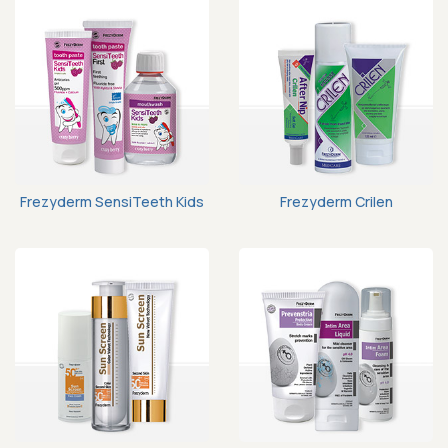
Frezyderm SensiTeeth Kids
Frezyderm Crilen