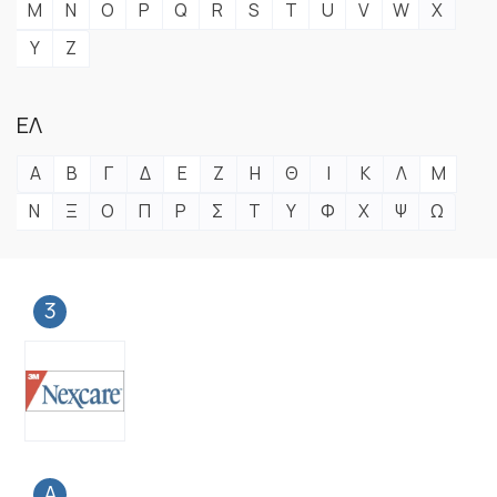
M
N
O
P
Q
R
S
T
U
V
W
X
Y
Z
ΕΛ
Α
Β
Γ
Δ
Ε
Ζ
Η
Θ
Ι
Κ
Λ
Μ
Ν
Ξ
Ο
Π
Ρ
Σ
Τ
Υ
Φ
Χ
Ψ
Ω
3
A