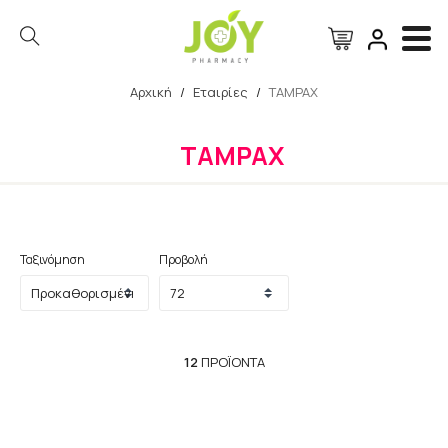
Αρχική
/
Εταιρίες
/
TAMPAX
Αναζήτηση
TAMPAX
Ταξινόμηση
Προβολή
12
ΠΡΟΪΌΝΤΑ