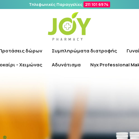
Τηλεφωνικές Παραγγελίες
211 101 6974
Αναζήτηση
Προτάσεις δώρων
Συμπληρώματα διατροφής
Γυνα
οκαίρι - Χειμώνας
Αδυνάτισμα
Nyx Professional Ma
Αρχική
/
Εταιρίες
/
Health Aid
/
Details