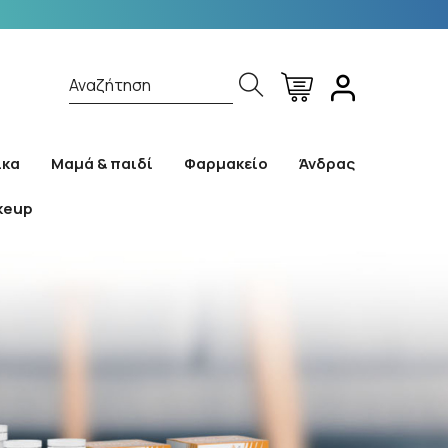
Αναζήτηση
ίκα
Μαμά & παιδί
Φαρμακείο
Άνδρας
keup