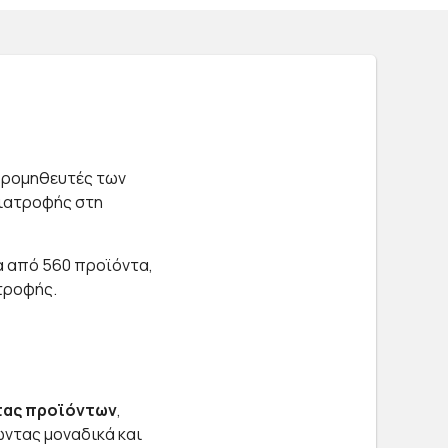
 προμηθευτές των
ιατροφής στη
α από 560 προϊόντα,
τροφής.
τας προϊόντων
,
ώντας μοναδικά και