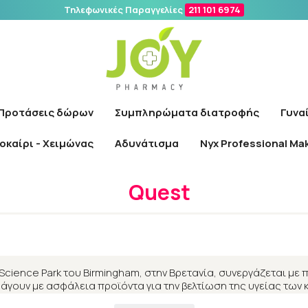
Τηλεφωνικές Παραγγελίες
211 101 6974
Αναζήτηση
Προτάσεις δώρων
Συμπληρώματα διατροφής
Γυνα
οκαίρι - Χειμώνας
Αδυνάτισμα
Nyx Professional Ma
Αρχική
/
Εταιρίες
/
Quest
Quest
 Science Park του Birmingham, στην Βρετανία, συνεργάζεται με
άγουν με ασφάλεια προϊόντα για την βελτίωση της υγείας τω
περιβάλλον του.