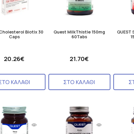
Cholesterol Biotix 30
Quest MilkThistle 150mg
QUEST 
Caps
60Tabs
1
20.26€
21.70€
ΣΤΟ ΚΑΛΑΘΙ
ΣΤΟ ΚΑΛΑΘΙ
Σ