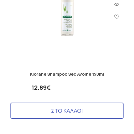
πρώτων υλών στα εργαστήρια Klorane αποδεικνύοντας την
άμεση αποτελεσματικότητά τους.
Εξερευνώντας...
Χάρη στα
υποαλλεργικά, παιδιατρικά και δερματολογικά
ελεγμένα προϊόντα
μας με ημερομηνία λήξης και lot
παραγωγής για ακόμα πιο αποτελεσματική ιχνηλασιμότητα
διασφαλίζεται η ασφάλεια και η ευχρηστία του προϊόντος.
Klorane Shampoo Sec Avoine 150ml
12.89€
ΣΤΟ ΚΑΛΑΘΙ