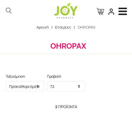
Αρχική
/
Εταιρίες
/
OHROPAX
Αναζήτηση
OHROPAX
Ταξινόμηση
Προβολή
2
ΠΡΟΪΌΝΤΑ