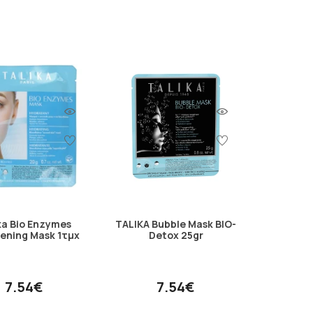
ka Bio Enzymes
TALIKA Bubble Mask BIO-
tening Mask 1τμχ
Detox 25gr
7.54€
7.54€