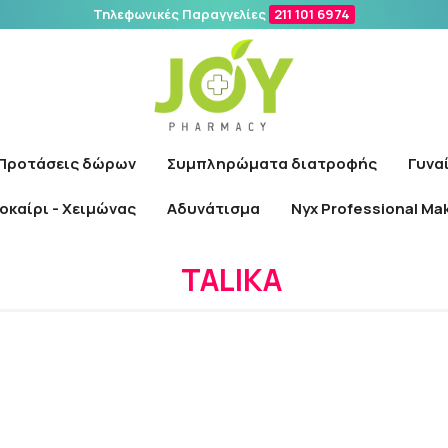
Τηλεφωνικές Παραγγελίες
211 101 6974
Αναζήτηση
Προτάσεις δώρων
Συμπληρώματα διατροφής
Γυνα
οκαίρι - Χειμώνας
Αδυνάτισμα
Nyx Professional Ma
Αρχική
/
Εταιρίες
/
TALIKA
TALIKA