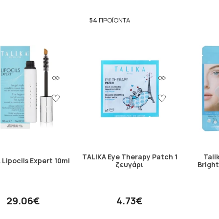
54
ΠΡΟΪΌΝΤΑ
TALIKA Eye Therapy Patch 1
Tali
 Lipocils Expert 10ml
ζευγάρι
Brigh
29.06€
4.73€