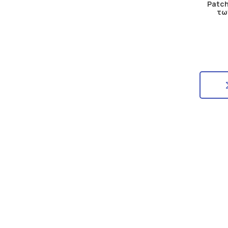
Patch
τω