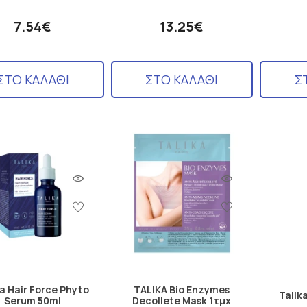
7.54€
13.25€
ΣΤΟ ΚΑΛΑΘΙ
ΣΤΟ ΚΑΛΑΘΙ
Σ
ka Hair Force Phyto
TALIKA Bio Enzymes
Talik
Serum 50ml
Decollete Mask 1τμχ