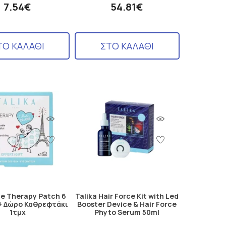
7.54€
54.81€
ΤΟ ΚΑΛΑΘΙ
ΣΤΟ ΚΑΛΑΘΙ
ye Therapy Patch 6
Talika Hair Force Kit with Led
+ Δώρο Καθρεφτάκι
Booster Device & Hair Force
1τμχ
Phyto Serum 50ml