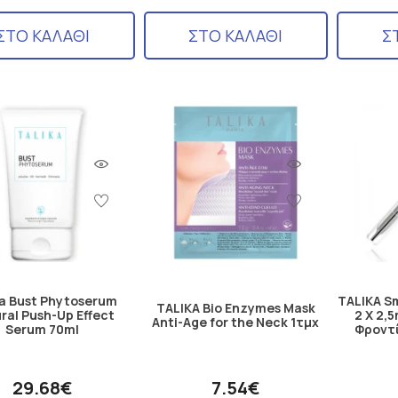
ΣΤΟ ΚΑΛΑΘΙ
ΣΤΟ ΚΑΛΑΘΙ
Σ
ka Bust Phytoserum
TALIKA Sm
TALIKA Bio Enzymes Mask
ral Push-Up Effect
2 X 2,
Anti-Age for the Neck 1τμχ
Serum 70ml
Φροντί
29.68€
7.54€