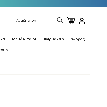
Αναζήτηση
ίκα
Μαμά & παιδί
Φαρμακείο
Άνδρας
keup