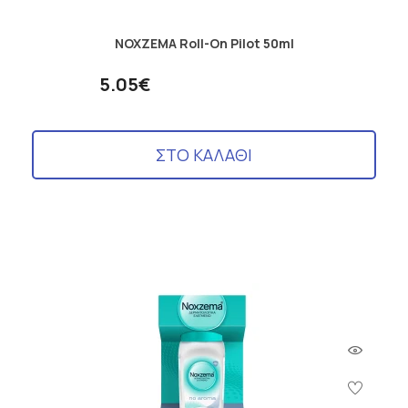
τελετές που οφείλουμε να κάνουμε σε καθημερινή βάση για τη
φροντίδα της υγείας μας. Η σωστή και αποτελεσματική
καθαριότητα που μπορούμε να παρέχουμε στο δέρμα μας από
NOXZEMA Roll-On Pilot 50ml
τη βρωμιά, τον ιδρώτα και την υπερβολική λιπαρότητα,
αναδεικνύει και την λαμπερή όψη του δέρματος.
5.05€
Ο καθαρισμός πρέπει μια λεπτή ισορροπία μεταξύ της
αποτελεσματικής απομάκρυνσης της ρύπανσης και την
προσεκτική διατήρηση της φυσικής ισορροπίας της υγρασίας
ΣΤΟ ΚΑΛΑΘΙ
του δέρματος. Για σχεδόν έναν αιώνα,
τα προϊόντα Κρέμας-
Καθαρισμού Noxzema
βοηθούν στον βαθύ καθαρισμό των
πόρων, αναδεικνύουν την απαλότητα στο δέρμα, και την
απομακρύνουν το μακιγιάζ.
Το δέρμα σας ανανεώνεται και γίνεται αισθητά πιο λείο και
απαλό. Η ισχυρή του δράση στις προβληματικές περιοχές, αλλά
αρκετά ήπια για την καθημερινή χρήση αναζωογονεί ,
αφήνοντάς σας με μια πιο μαλακή αίσθηση στο δέρμα.
Αποδεδειγμένα και
παγκοσμίως οι σειρές προϊόντων
Noxzema
είναι συνώνυμες με τη φροντίδα του δέρματος και
προσφέρουν μοναδικές λύσεις για τον καθαρισμό της
επιδερμίδας.