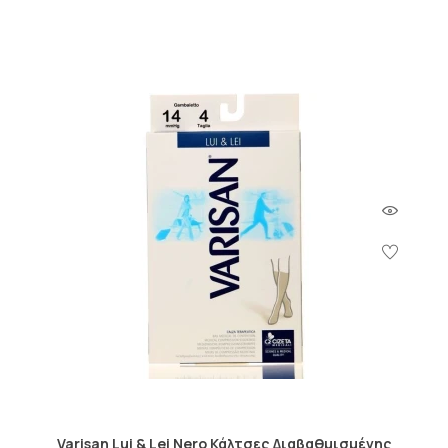
Varisan Lui & Lei Nero Κάλτσες Διαβαθμισμένης