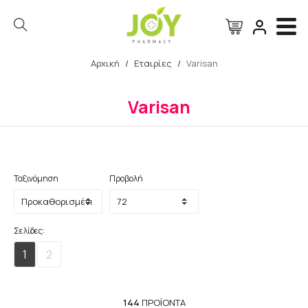
Αρχική
/
Εταιρίες
/
Varisan
Αναζήτηση
Varisan
Ταξινόμηση
Προβολή
Σελίδες:
1
2
144
ΠΡΟΪΌΝΤΑ