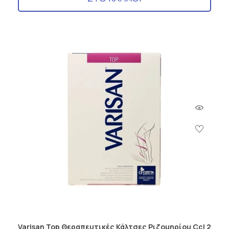
Varisan Top Θεραπευτικές Κάλτσες Ριζομηρίου Ccl 2