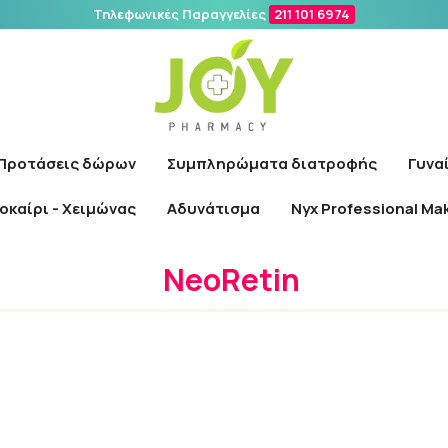
Τηλεφωνικές Παραγγελίες
211 101 6974
Αναζήτηση
Προτάσεις δώρων
Συμπληρώματα διατροφής
Γυνα
οκαίρι - Χειμώνας
Αδυνάτισμα
Nyx Professional Ma
Αρχική
/
Εταιρίες
/
NeoRetin
NeoRetin