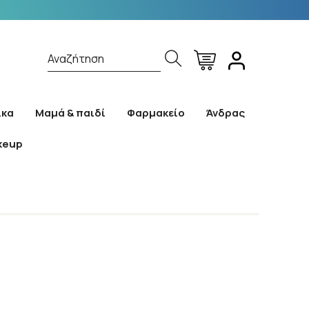
Αναζήτηση
ίκα
Μαμά & παιδί
Φαρμακείο
Άνδρας
keup