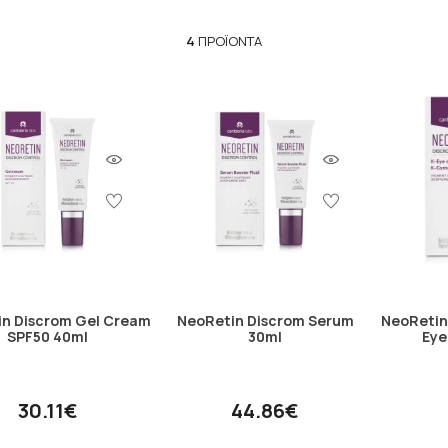
4
ΠΡΟΪΌΝΤΑ
in Discrom Gel Cream
NeoRetin Discrom Serum
NeoRetin
SPF50 40ml
30ml
Eye
30.11€
44.86€