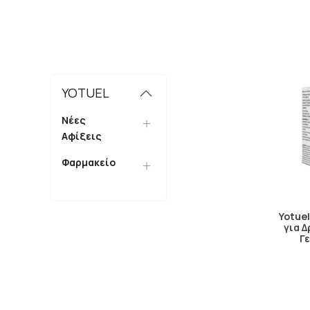
YOTUEL
Νέες
Αφίξεις
Φαρμακείο
Yotuel
για 
Γ