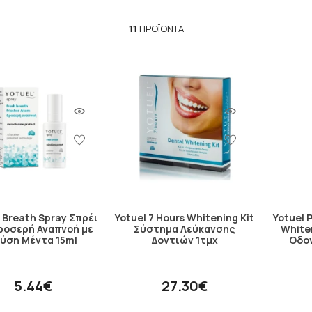
11
ΠΡΟΪΌΝΤΑ
 Breath Spray Σπρέι
Yotuel 7 Hours Whitening Kit
Yotuel 
Δροσερή Αναπνοή με
Σύστημα Λεύκανσης
White
εύση Μέντα 15ml
Δοντιών 1τμχ
Οδο
5.44€
27.30€