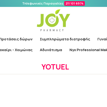
Τηλεφωνικές Παραγγελίες
211 101 6974
Αναζήτηση
Προτάσεις δώρων
Συμπληρώματα διατροφής
Γυνα
οκαίρι - Χειμώνας
Αδυνάτισμα
Nyx Professional Ma
Αρχική
/
Εταιρίες
/
YOTUEL
YOTUEL