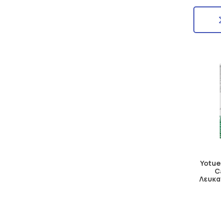
Yotue
C
Λευκα