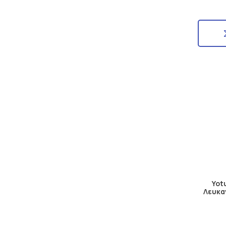
Yot
Λευκα