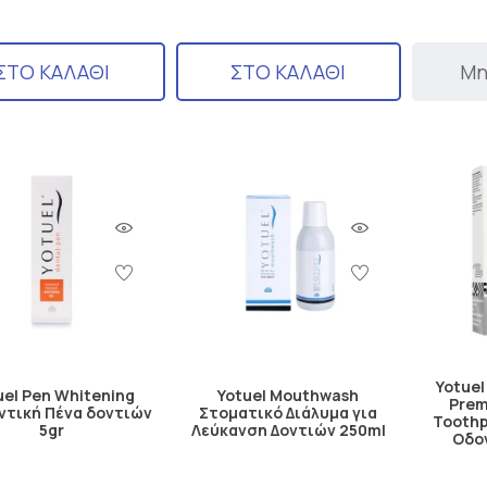
ΣΤΟ ΚΑΛΑΘΙ
ΣΤΟ ΚΑΛΑΘΙ
Μη
Yotuel
uel Pen Whitening
Yotuel Mouthwash
Prem
ντική Πένα δοντιών
Στοματικό Διάλυμα για
Toothp
5gr
Λεύκανση Δοντιών 250ml
Οδο