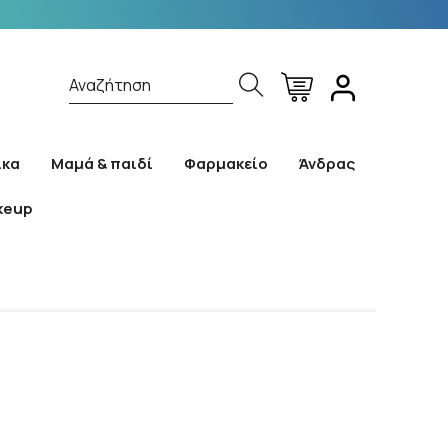
Αναζήτηση
ίκα
Μαμά & παιδί
Φαρμακείο
Άνδρας
keup