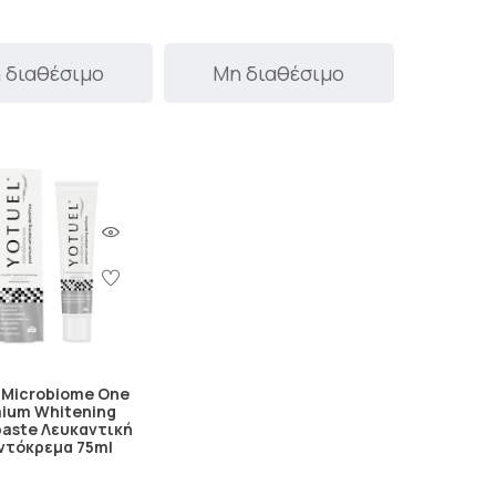
 διαθέσιμο
Μη διαθέσιμο
 Microbiome One
ium Whitening
aste Λευκαντική
ντόκρεμα 75ml