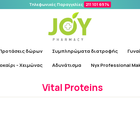
Τηλεφωνικές Παραγγελίες
211 101 6974
Αναζήτηση
Προτάσεις δώρων
Συμπληρώματα διατροφής
Γυνα
οκαίρι - Χειμώνας
Αδυνάτισμα
Nyx Professional Ma
Αρχική
/
Εταιρίες
/
Vital Proteins
Vital Proteins