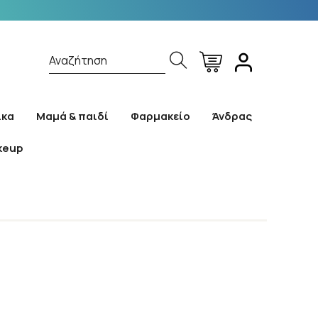
Αναζήτηση
ίκα
Μαμά & παιδί
Φαρμακείο
Άνδρας
keup