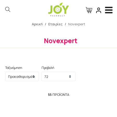
Αρχική
/
Εταιρίες
/
Novexpert
Αναζήτηση
Novexpert
Ταξινόμηση
Προβολή
55
ΠΡΟΪΌΝΤΑ