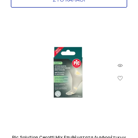
Pic Solution Cerotti Mix Επιθέματατα Διαφορέτικων