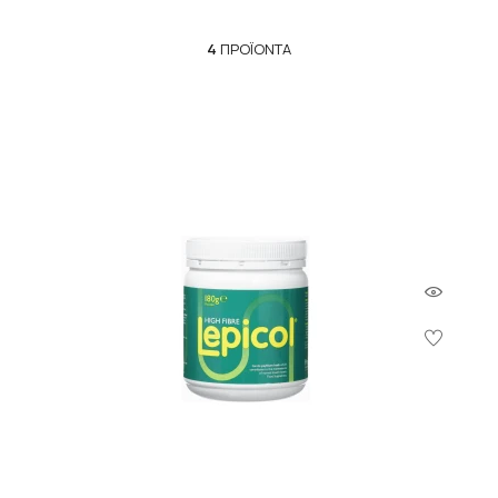
τις διαλυτές φυτικές ίνες του, οι οποίες σε επαφή με το νερό
δημιουργούν ένα μαλακό τζελ. Αυτό το τζελ αυξάνει τον όγκο του
4
ΠΡΟΪΌΝΤΑ
περιεχομένου του εντέρου, βελτιώνει τη συνοχή του, και
αυξάνει την υγρασία του. Το αποτέλεσμα είναι η ευκολότερη
κίνηση και εκκένωση του εντέρου χωρίς προσπάθεια, πόνο ή
ερεθισμό.
Προβιοτικά
:
Το
Lepicol
περιλαμβάνει 5 διαφορετικά στελέχη
προβιοτικών, τα οποία βοηθούν στη διατήρηση της ισορροπίας
της χλωρίδας του εντέρου και βελτιώνουν τη λειτουργία του.
Πρεβιοτική Ινουλίνη
: Η πρεβιοτική ινουλίνη ενισχύει τη δράση
των προβιοτικών στο έντερο. Αυτός ο συνδυασμός βοηθά στην
επίτευξη μιας υγιούς εντερικής χλωρίδας.
Το
Lepico
l είναι 100% φυσικό και δεν προκαλεί συσπάσεις,
ερεθισμούς ή εθισμό. Δεν εμποδίζει την απορρόφηση
μικροθρεπτικών συστατικών και είναι κατάλληλο για
μακροχρόνια χρήση, για χορτοφάγους, διαβητικούς, παιδιά,
καθώς και για γυναίκες κατά τη διάρκεια της εγκυμοσύνης.
Αποτελεί μια αποτελεσματική λύση για όσους αναζητούν μια
φυσική προσέγγιση για τη βελτίωση της υγείας του εντέρου.
Επιπλέον, το Lepicol δεν περιέχει γλουτένη και δεν απαιτεί
συνταγή.
Προσοχή: Πάντα πρέπει να ακολουθείτε τις οδηγίες χρήσης.