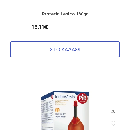
Είναι σημαντικό να πίνετε αρκετό νερό κατά τη λήψη του
Lepicol. Το προϊόν δεν προορίζεται για την πρόληψη, αγωγή ή
θεραπεία ανθρώπινης νόσου, και πάντα συνιστάται η
Protexin Lepicol 180gr
συμβουλή ενός γιατρού πριν από τη χρήση, ειδικά σε ειδικές
περιπτώσεις όπως εγκυμοσύνη.
16.11€
ΣΤΟ ΚΑΛΑΘΙ