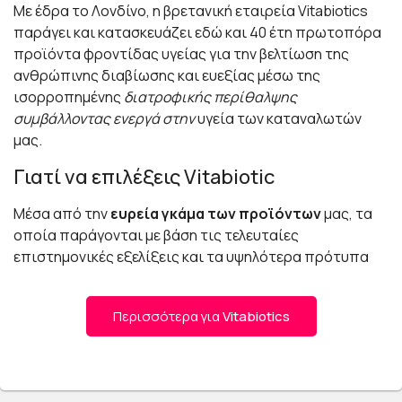
Με έδρα το Λονδίνο, η βρετανική εταιρεία Vitabiotics
παράγει και κατασκευάζει εδώ και 40 έτη πρωτοπόρα
προϊόντα φροντίδας υγείας για την βελτίωση της
ανθρώπινης διαβίωσης και ευεξίας μέσω της
ισορροπημένης
διατροφικής περίθαλψης
συμβάλλοντας ενεργά στην
υγεία των καταναλωτών
μας.
Γιατί να επιλέξεις Vitabiotic
Μέσα από την
ευρεία γκάμα των προϊόντων
μας, τα
οποία παράγονται με βάση τις τελευταίες
επιστημονικές εξελίξεις και τα υψηλότερα πρότυπα
ποιοτικής φαρμακευτικής, σας δίνουμε την
δυνατότητα να επιλέξετε κάθε φορά εκείνο που
Περισσότερα για
Vitabiotics
συμβάλει στην βέλτιστη και αποτελεσματικότερη
διατήρηση του σώματος σας στη φυσική του
κατάσταση.
Τολμούμε να καινοτομήσουμε και αυτό μας δίνει την