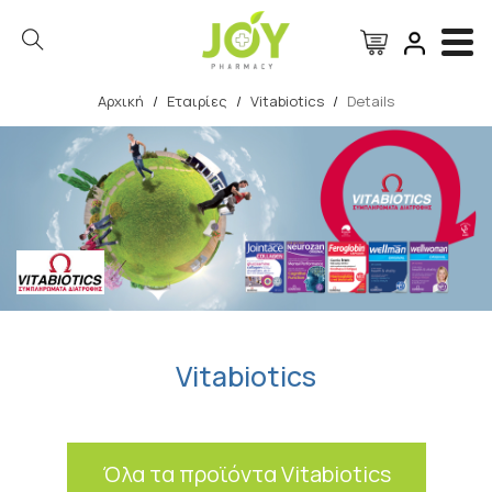
Αρχική
/
Εταιρίες
/
Vitabiotics
/
Details
Αναζήτηση
Vitabiotics
Όλα τα προϊόντα Vitabiotics