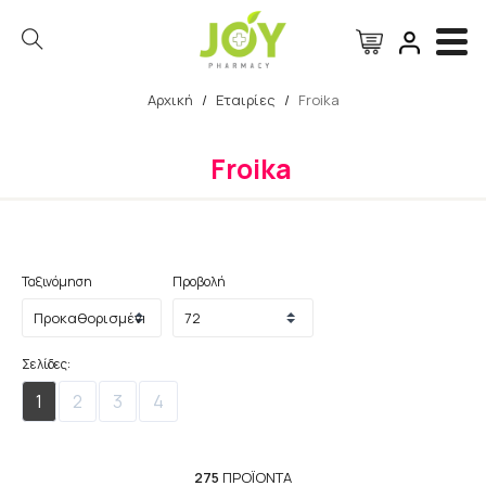
Αρχική
/
Εταιρίες
/
Froika
Αναζήτηση
Froika
Ταξινόμηση
Προβολή
Σελίδες:
1
2
3
4
275
ΠΡΟΪΌΝΤΑ