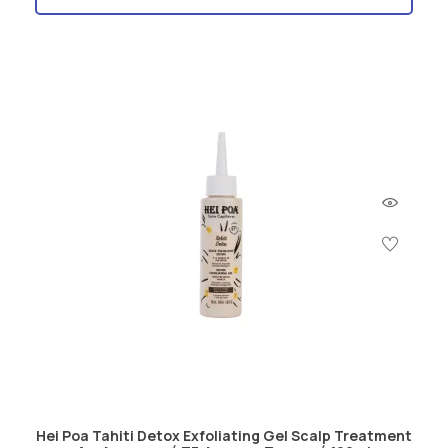
Hei Poa Tahiti Detox Exfoliating Gel Scalp Treatment