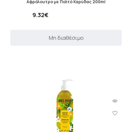
Αφρόλουτρο με Πολτό Καρύδας 200ml
9.32€
Μη διαθέσιμο