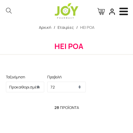
Αρχική
/
Εταιρίες
/
HEI POA
Αναζήτηση
HEI POA
Ταξινόμηση
Προβολή
28
ΠΡΟΪΌΝΤΑ