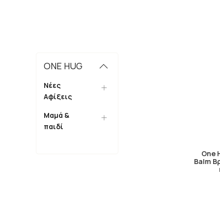
ONE HUG
Νέες
Αφίξεις
Μαμά &
παιδί
One H
Balm Βρ