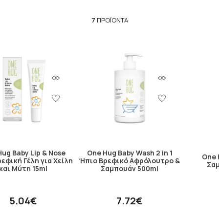
7
ΠΡΟΪΌΝΤΑ
ug Baby Lip & Nose
One Hug Baby Wash 2 in 1
One 
εφική Γέλη για Χείλη
Ήπιο Βρεφικό Αφρόλουτρο &
Σα
και Μύτη 15ml
Σαμπουάν 500ml
5.04€
7.72€