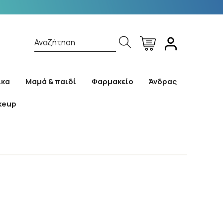
Αναζήτηση
ίκα
Μαμά & παιδί
Φαρμακείο
Άνδρας
keup