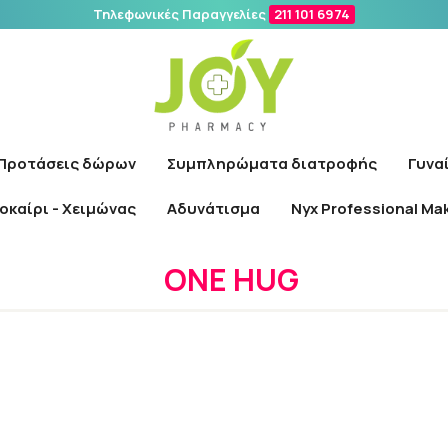
Τηλεφωνικές Παραγγελίες
211 101 6974
Αναζήτηση
Προτάσεις δώρων
Συμπληρώματα διατροφής
Γυνα
οκαίρι - Χειμώνας
Αδυνάτισμα
Nyx Professional Ma
Αρχική
/
Εταιρίες
/
ONE HUG
ONE HUG