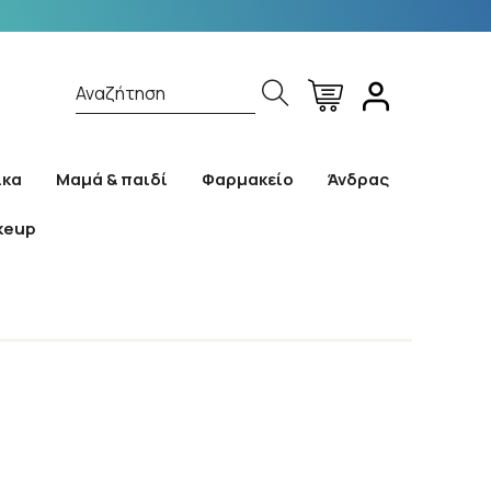
Αναζήτηση
ίκα
Μαμά & παιδί
Φαρμακείο
Άνδρας
keup