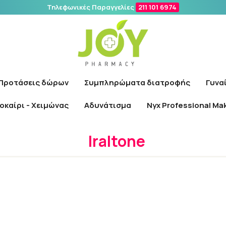
Τηλεφωνικές Παραγγελίες
211 101 6974
Αναζήτηση
Προτάσεις δώρων
Συμπληρώματα διατροφής
Γυνα
οκαίρι - Χειμώνας
Αδυνάτισμα
Nyx Professional Ma
Αρχική
/
Εταιρίες
/
Iraltone
Iraltone