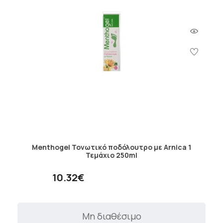
Menthogel Τονωτικό ποδόλουτρο με Arnica 1
Τεμάχιο 250ml
10.32€
Μη διαθέσιμο