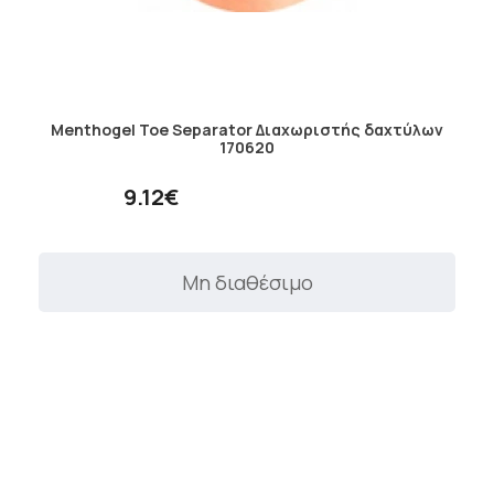
Menthogel Toe Separator Διαχωριστής δαχτύλων
170620
9.12€
Μη διαθέσιμο