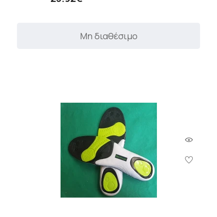
Μη διαθέσιμο