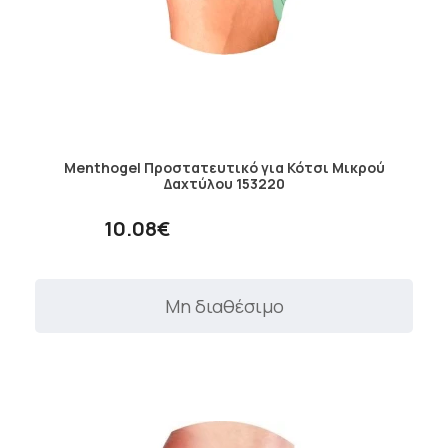
Menthogel Προστατευτικό για Κότσι Μικρού
Δαχτύλου 153220
10.08€
Μη διαθέσιμο