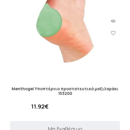
Menthogel Υποπτέρνιο προστατευτικό μαξιλαράκι
153200
11.92€
Μη διαθέσιμο