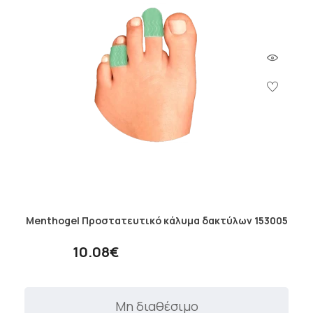
Menthogel Προστατευτικό κάλυμα δακτύλων 153005
10.08€
Μη διαθέσιμο