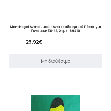
Menthogel Ανατομικοί - Αντικραδασμικοί Πάτοι για
Γυναίκες 36-41, 2τμχ 169410
23.92€
Μη διαθέσιμο