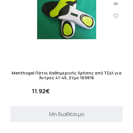
Menthogel Πάτοι Καθημερινής Χρήσης από Τζελ για
Άντρες 41-45, 2τμχ 169816
11.92€
Μη διαθέσιμο