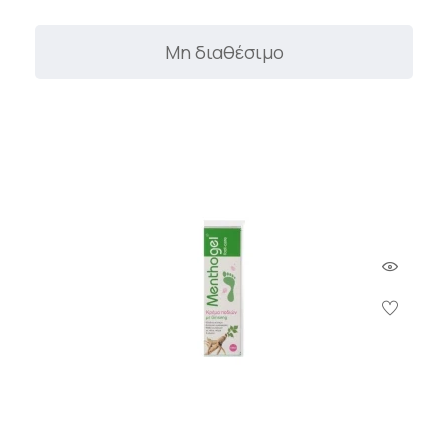
Μη διαθέσιμο