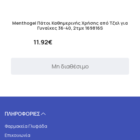
Menthogel Πάτοι Καθημερινής Χρήσης από Τζελ για
Γυναίκες 36-40, 2τμχ 169816S
11.92€
Μη διαθέσιμο
ΠΛΗΡΟΦΟΡΙΕΣ
Φαρμακεία Γλυφάδα
Επικοινωνία