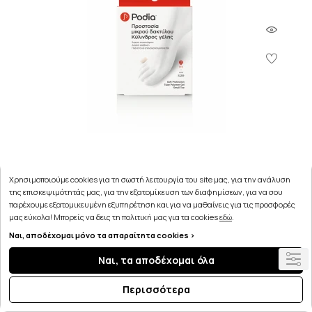
Χρησιμοποιούμε cookies για τη σωστή λειτουργία του site μας, για την ανάλυση
Podia Προστασία Μικρού Δακτύλου Κύλινδρος Γέλης
της επισκεψιμότητάς μας, για την εξατομίκευση των διαφημίσεων, για να σου
One Size 2τμχ
παρέχουμε εξατομικευμένη εξυπηρέτηση και για να μαθαίνεις για τις προσφορές
μας εύκολα! Μπορείς να δεις τη πολιτική μας για τα cookies
εδώ
.
5.12€
Ναι, αποδέχομαι μόνο τα απαραίτητα cookies >
Ναι, τα αποδέχομαι όλα
ΣΤΟ ΚΑΛΑΘΙ
Περισσότερα