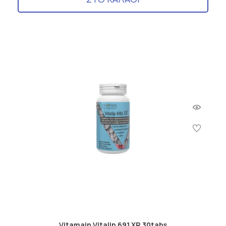
Vitamain Vitalip 691 XR 30tabs