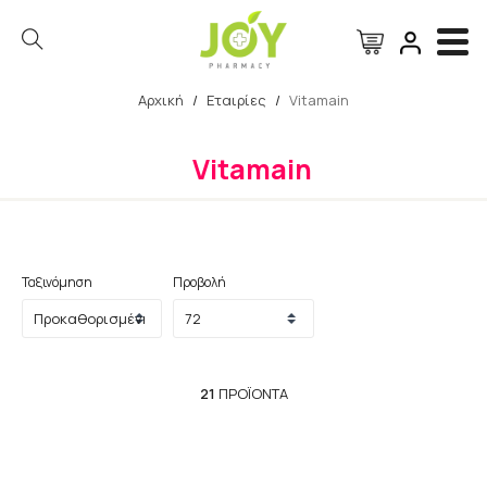
Αρχική
/
Εταιρίες
/
Vitamain
Αναζήτηση
Vitamain
Ταξινόμηση
Προβολή
21
ΠΡΟΪΌΝΤΑ