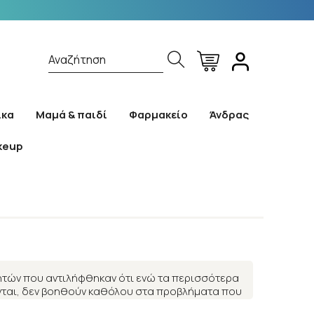
Αναζήτηση
ίκα
Μαμά & παιδί
Φαρμακείο
Άνδρας
keup
ητών που αντιλήφθηκαν ότι ενώ τα περισσότερα
ονται, δεν βοηθούν καθόλου στα προβλήματα που
ετα μάλιστα, τα περισσότερα βρεφικά γάλατα σε