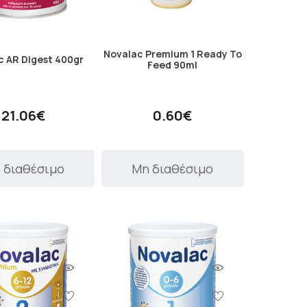
Novalac Premium 1 Ready To
c AR Digest 400gr
Feed 90ml
21.06€
0.60€
 διαθέσιμο
Μη διαθέσιμο