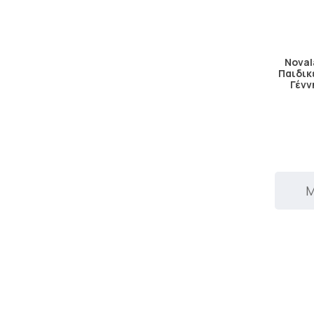
Noval
Παιδικ
Γένν
Μ