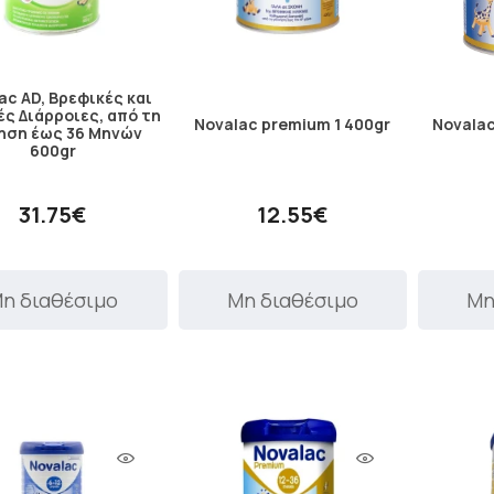
ac AD, Βρεφικές και
ές Διάρροιες, από τη
Novalac premium 1 400gr
Novalac
ηση έως 36 Μηνών
600gr
31.75€
12.55€
η διαθέσιμο
Μη διαθέσιμο
Μη