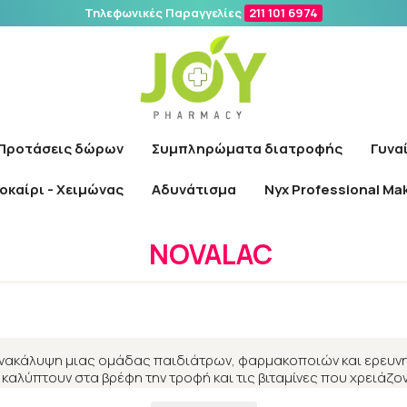
Τηλεφωνικές Παραγγελίες
211 101 6974
Αναζήτηση
Προτάσεις δώρων
Συμπληρώματα διατροφής
Γυνα
οκαίρι - Χειμώνας
Αδυνάτισμα
Nyx Professional Ma
Αρχική
/
Εταιρίες
/
NOVALAC
NOVALAC
ανακάλυψη μιας ομάδας παιδιάτρων, φαρμακοποιών και ερευν
 καλύπτουν στα βρέφη την τροφή και τις βιταμίνες που χρειάζ
διάρροια, η δυσκοιλιότητα, οι κολικοί και το φούσκωμα.Αντίθ