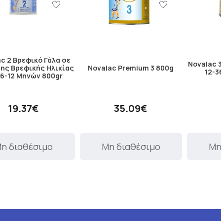
c 2 Βρεφικό Γάλα σε
Novalac 
2ης Βρεφικής Ηλικίας
Novalac Premium 3 800g
12-3
 6-12 Μηνών 800gr
19.37€
35.09€
η διαθέσιμο
Μη διαθέσιμο
Μη