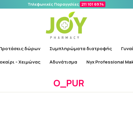
Τηλεφωνικές Παραγγελίες
211 101 6974
Αναζήτηση
Προτάσεις δώρων
Συμπληρώματα διατροφής
Γυνα
οκαίρι - Χειμώνας
Αδυνάτισμα
Nyx Professional Ma
Αρχική
/
Εταιρίες
/
O_PUR
O_PUR