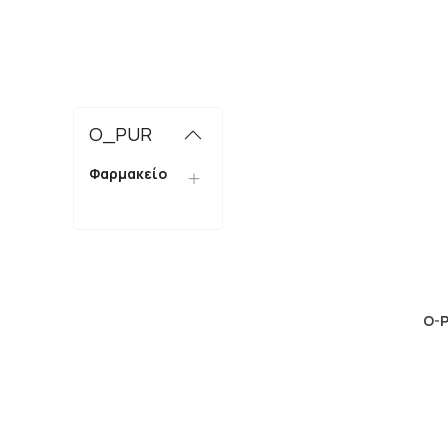
O_PUR
Φαρμακείο
O-P