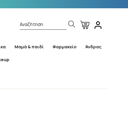
Αναζήτηση
ίκα
Μαμά & παιδί
Φαρμακείο
Άνδρας
keup