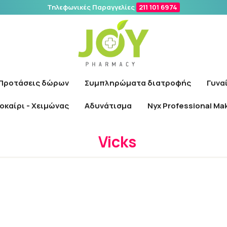
Τηλεφωνικές Παραγγελίες
211 101 6974
Αναζήτηση
Προτάσεις δώρων
Συμπληρώματα διατροφής
Γυνα
οκαίρι - Χειμώνας
Αδυνάτισμα
Nyx Professional Ma
Αρχική
/
Εταιρίες
/
Vicks
Vicks