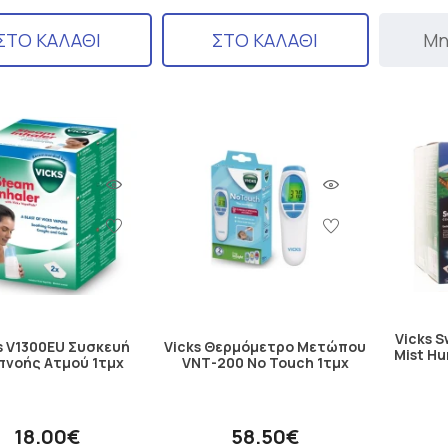
ΣΤΟ ΚΑΛΑΘΙ
ΣΤΟ ΚΑΛΑΘΙ
Μη
Vicks 
s V1300EU Συσκευή
Vicks Θερμόμετρο Μετώπου
Mist Hu
πνοής Ατμού 1τμχ
VΝΤ-200 No Touch 1τμχ
18.00€
58.50€