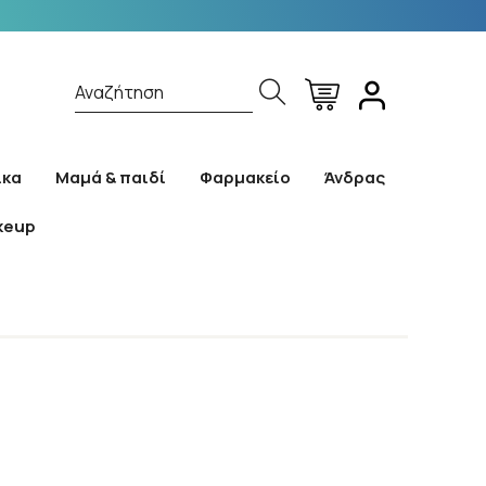
Αναζήτηση
ίκα
Μαμά & παιδί
Φαρμακείο
Άνδρας
keup