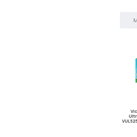
Μ
Vic
Ult
VUL525