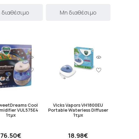
 διαθέσιμο
Μη διαθέσιμο
SweetDreams Cool
Vicks Vapors VH1800EU
midifier VUL575E4
Portable Waterless Diffuser
1τμχ
1τμχ
76.50€
18.98€