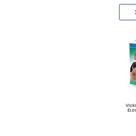
Vick
Εισ