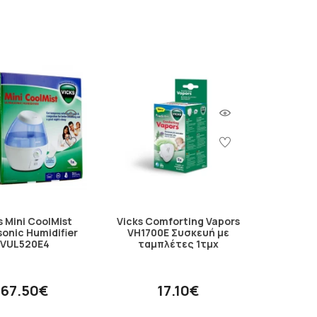
s Mini CoolMist
Vicks Comforting Vapors
sonic Humidifier
VH1700E Συσκευή με
VUL520E4
ταμπλέτες 1τμχ
67.50€
17.10€