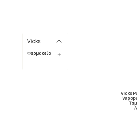
Vicks
Φαρμακείο
Vicks P
Vapopa
Ταμ
Λ