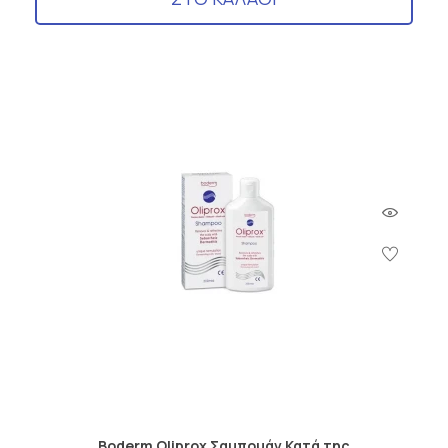
Boderm Oliprox Σαμπουάν Κατά της