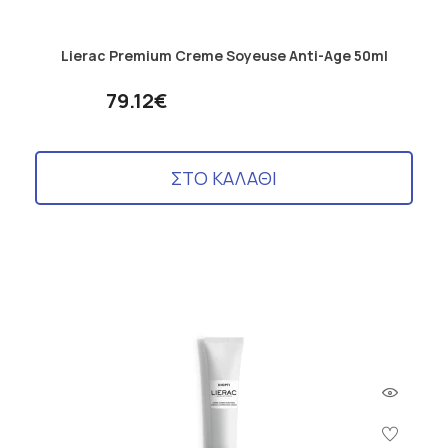
σχεδιάζει, μελετά, ερευνά και παράγει ακολουθώντας κατά
γράμμα τους πιο αυστηρούς κώδικες δεοντολογίας, γιατί θεωρεί
την υγεία, την ομορφιά και την ευεξία ως αγαθό. Η μεθοδολογία
Lierac Premium Creme Soyeuse Anti-Age 50ml
της είναι αδιάβλητη και τα αποτελέσματα των εργαστηριακών
ελέγχων της δημοσιοποιούνται και είναι προσβάσιμα από κάθε
79.12€
πολίτη.
ΣΤΟ ΚΑΛΑΘΙ