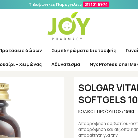
Τηλεφωνικές Παραγγελίες
211 101 6974
Αναζήτηση
Προτάσεις δώρων
Συμπληρώματα διατροφής
Γυνα
οκαίρι - Χειμώνας
Αδυνάτισμα
Nyx Professional Ma
χική
/
Εταιρίες
/
Solgar
/
SOLGAR VITAMIN D-3 400 IU SOFTGELS 100
SOLGAR VITAM
SOFTGELS 1
1590
ΚΩΔΙΚΌΣ ΠΡΟΪΌΝΤΟΣ:
Απορρόφηση ασβεστίου-οστά,δ
απορρόφηση και αξιοποίηση 
απαραίτητη για την …