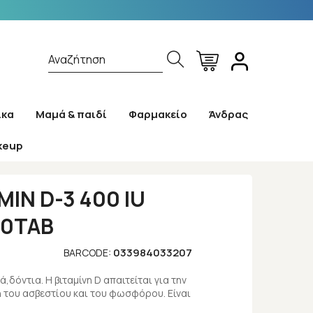
Αναζήτηση
ίκα
Μαμά & παιδί
Φαρμακείο
Άνδρας
keup
TAB
IN D-3 400 IU
00TAB
033984033207
BARCODE:
όντια. Η βιταμίνη D απαιτείται για την
του ασβεστίου και του φωσφόρου. Είναι