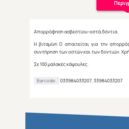
Περι
Απορρόφηση ασβεστίου-οστά,δόντια.
Η βιταμίνη D απαιτείται για την απορρ
συντήρηση των οστών και των δοντιών. Χρ
Σε 100 μαλακές κάψουλες.
Barcode:
033984033207, 33984033207