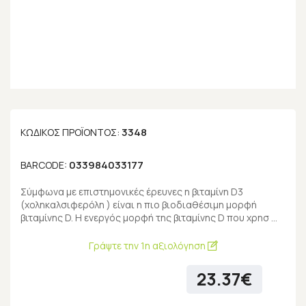
3348
ΚΩΔΙΚΌΣ ΠΡΟΪΌΝΤΟΣ:
033984033177
BARCODE:
Σύμφωνα με επιστημονικές έρευνες η βιταμίνη D3
(χοληκαλσιφερόλη ) είναι η πιο βιοδιαθέσιμη μορφή
βιταμίνης D. Η ενεργός μορφή της βιταμίνης D που χρησ …
Γράψτε την 1η αξιολόγηση
23.37€