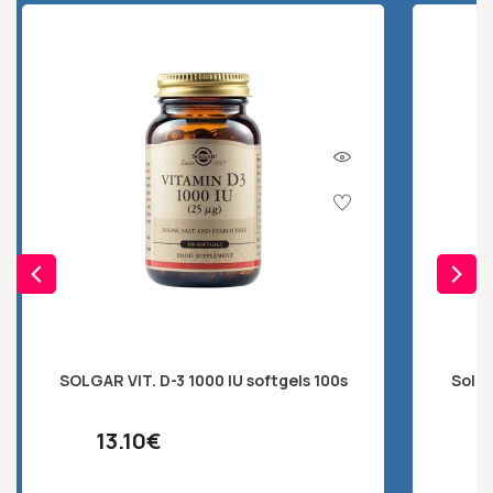
SOLGAR VIT. D-3 1000 IU softgels 100s
Solg
13.10€