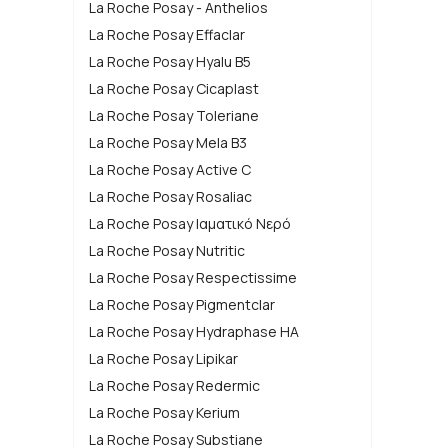
La Roche Posay - Anthelios
Μονοσακχαρίτης φυτικής προέλευσης.
Αυτό το κοινό σάκχαρο βρίσκεται στη διατρο
La Roche Posay Effaclar
Διορθώνει άμεσα την ανομοιομορφία και την
La Roche Posay Hyalu B5
Άμεση ενυδατική δράση.
La Roche Posay Cicaplast
Αποκαθιστά το φυσικό σύστημα ενυδάτωσης
La Roche Posay Toleriane
La Roche Posay Mela B3
La Roche Posay Active C
La Roche Posay Rosaliac
La Roche Posay Ιαματικό Νερό
La Roche Posay Nutritic
La Roche Posay Respectissime
La Roche Posay Pigmentclar
La Roche Posay Hydraphase HA
La Roche Posay Lipikar
La Roche Posay Redermic
La Roche Posay Kerium
La Roche Posay Substiane