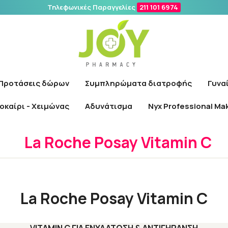
Τηλεφωνικές Παραγγελίες
211 101 6974
Αναζήτηση
Προτάσεις δώρων
Συμπληρώματα διατροφής
Γυνα
οκαίρι - Χειμώνας
Αδυνάτισμα
Nyx Professional Ma
Αρχική
/
Εταιρίες
/
La Roche Posay
/
La Roche Posay Vitamin C
La Roche Posay Vitamin C
La Roche Posay Vitamin C