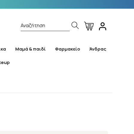
Αναζήτηση
ίκα
Μαμά & παιδί
Φαρμακείο
Άνδρας
keup