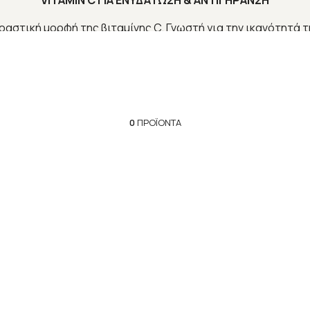
VITAMIN C ΓΙΑ ΕΝΥΔΑΤΩΣΗ & ΑΝΤΙΓΗΡΑΝΣΗ
δραστική μορφή της βιταμίνης C. Γνωστή για την ικανότητά 
ών, βελτιώνει την υφή του δέρματος. Πρόκειται επίσης για
συγκέντρωση στο δέρμα.
η λάμψη του ευαίσθητου δέρματος. Προλαμβάνει και διορθ
ς. Τα άλλα προϊόντα της σειράς δρουν συμπληρωματικά, γι
ΗΤΟΥ ΔΕΡΜΑΤΟΣ
0
ΠΡΟΪΌΝΤΑ
 του λάμψη.