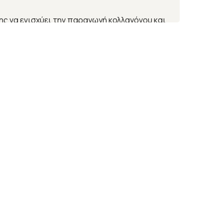
της να ενισχύει την παραγωγή κολλαγόνου και
 το αντιοξειδωτικό με τη μεγαλύτερη φυσική
ώνει τα σημάδια γήρανσης, βελτιώνοντας την
α πιο λαμπερό και σφριγηλό δέρμα.