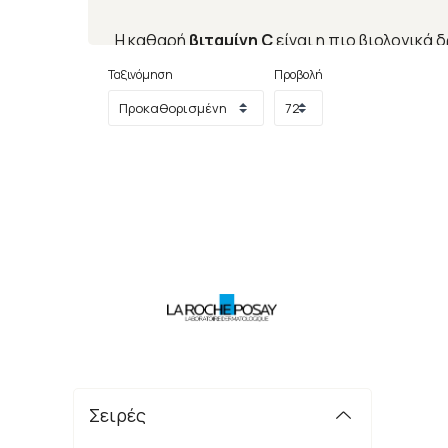
Η καθαρή
βιταμίνη C
είναι η πιο βιολογικά 
ελαστίνης μέσω της διέγερσης των ινοβλαστ
Ταξινόμηση
Προβολή
Ο ορός PURE VITAMIN C10 αποκαλύπτει όλη τ
ποιότητα και την υφή του δέρματο
ΑΠΟΚΑΛΥΠΤΕΙ ΟΛΗ ΤΗ ΛΑΜΨΗ ΤΟΥ ΕΥΑΙΣΘ
Η ΜΑΓΙΚΗ ΣΥΝΘΕΣΗ ΤΟΥ VITAMIN C 10
ΚΑΘΑΡΗ ΒΙΤΑΜΙΝΗ C
Βελτιώνει την υφή του δέρματος, χαρίζοντάς
Μειώνει τις ρυτίδες και τις λεπτές γραμμές.
Βελτιώνει τον τόνο του δέρματος.
Το δέρμα ανακτά τη λάμψη του.
NEUROSENSINE
Στοχευμένη δράση κατά του ερεθισμού.
Βαθιά ανακούφιση.
Καταπραΰνει σε βάθος το δέρμα.
Σειρές
ΜΑΝΟΖΗ