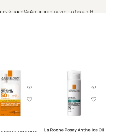
, ενώ παράλληλα περιποιούνται το δέρμα. Η
αι UVB ακτίνες, ενώ παράλληλα είναι ανθεκτικά
α τα πιο ευαίσθητα. Περιέχουν επίσης θρεπτικά
 του δέρματος.
λέτες και είναι επιβεβαιωμένη από δεκάδες
 αφήνουν λιπαρότητα ή κατάλοιπα στο δέρμα.
La Roche Posay Anthelios Oil