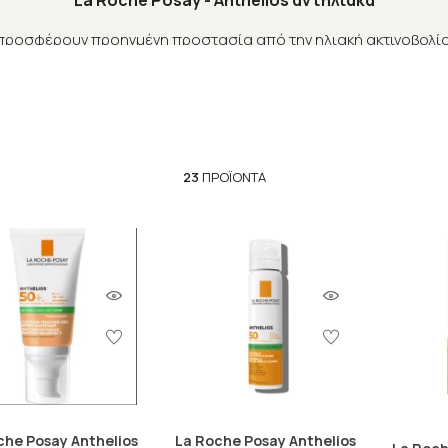
La Roche Posay - Anthelios αντηλιακά
ροσφέρουν προηγμένη προστασία από την ηλιακή ακτινοβολία
ως το Mexoryl SX και XL, τα οποία προστατεύουν από τις UVA κ
ίναι κατάλληλα για όλους τους τύπους δέρματος, ακόμα και γι
Posay, το οποίο βοηθά στην ενυδάτωση και την αναζωογόνηση
oche Posay -Anthelios
έχει αποδειχθεί σε πολλές κλινικές με
ακράς διαρκείας προστασία από τον ήλιο, ενώ παράλληλα δεν
23
ΠΡΟΪΌΝΤΑ
che Posay Anthelios
La Roche Posay Anthelios