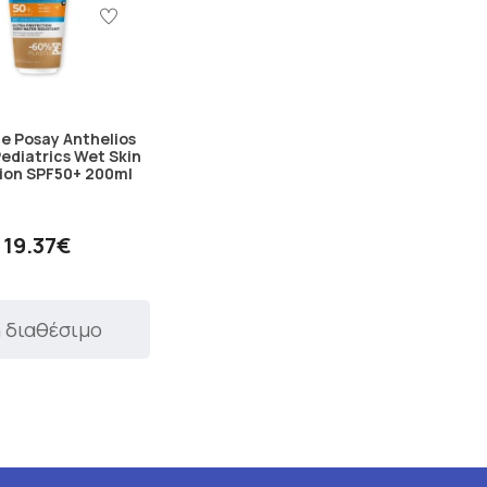
e Posay Anthelios
ediatrics Wet Skin
tion SPF50+ 200ml
19.37€
 διαθέσιμο