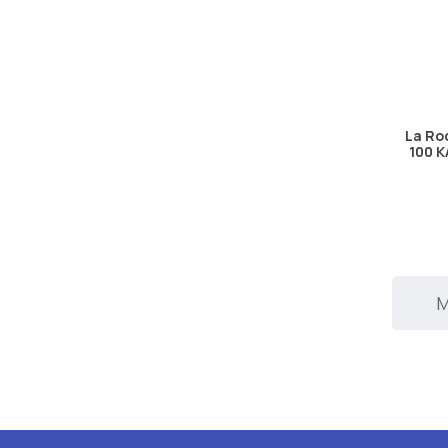
La Ro
100 
Μ