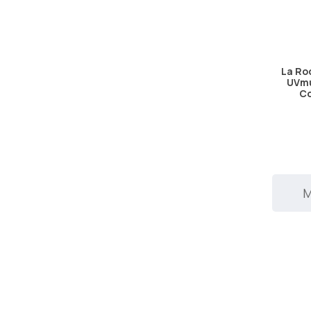
La Ro
UVmu
Co
Μ