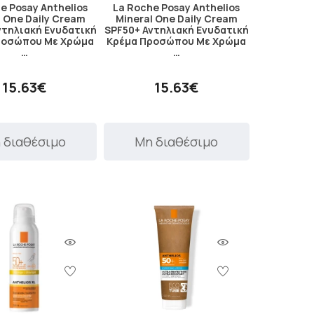
e Posay Anthelios
La Roche Posay Anthelios
l One Daily Cream
Mineral One Daily Cream
ντηλιακή Ενυδατική
SPF50+ Αντηλιακή Ενυδατική
ροσώπου Με Χρώμα
Κρέμα Προσώπου Με Χρώμα
…
…
15.63€
15.63€
 διαθέσιμο
Μη διαθέσιμο