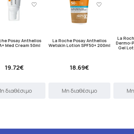
La Roch
che Posay Anthelios
La Roche Posay Anthelios
Dermo-P
KA+ Med Cream 50ml
Wetskin Lotion SPF50+ 200ml
Gel Lo
19.72€
18.69€
η διαθέσιμο
Μη διαθέσιμο
Μη