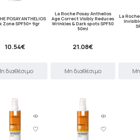
La Roche Posay Anthelios
La Roche
HE POSAY ANTHELIOS
Age Correct Visibly Reduces
Invisib
k Zone SPF50+ 9gr
Wrinkles & Dark spots SPF50
S
50ml
10.54€
21.08€
η διαθέσιμο
Μη διαθέσιμο
Μη