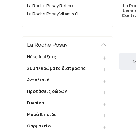
La Ro
La Roche Posay Retinol
Uvmun
La Roche Posay Vitamin C
Contr
La Roche Posay
Νέες Αφίξεις
Μ
Συμπληρώματα διατροφής
Αντηλιακά
Προτάσεις δώρων
Γυναίκα
Μαμά & παιδί
Φαρμακείο