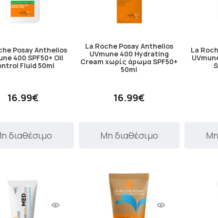
La Roche Posay Anthelios
che Posay Anthelios
La Roch
UVmune 400 Hydrating
ne 400 SPF50+ Oil
UVmune 
Cream χωρίς άρωμα SPF50+
ntrol Fluid 50ml
S
50ml
16.99€
16.99€
η διαθέσιμο
Μη διαθέσιμο
Μη