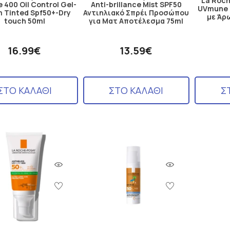
La Roch
400 Oil Control Gel-
Anti-brillance Mist SPF50
UVmune 4
 Tinted Spf50+-Dry
Αντιηλιακό Σπρέι Προσώπου
με Άρ
touch 50ml
για Ματ Αποτέλεσμα 75ml
16.99€
13.59€
ΣΤΟ ΚΑΛΑΘΙ
ΣΤΟ ΚΑΛΑΘΙ
Σ