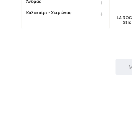
Άνδρας
Καλοκαίρι - Χειμώνας
LA ROC
Stic
Μ