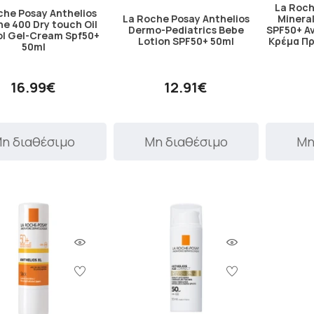
La Roch
che Posay Anthelios
La Roche Posay Anthelios
Minera
e 400 Dry touch Oil
Dermo-Pediatrics Bebe
SPF50+ Α
ol Gel-Cream Spf50+
Lotion SPF50+ 50ml
Κρέμα Π
50ml
16.99€
12.91€
η διαθέσιμο
Μη διαθέσιμο
Μη