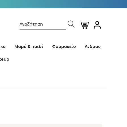
Αναζήτηση
ίκα
Μαμά & παιδί
Φαρμακείο
Άνδρας
keup