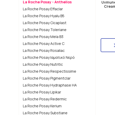
La Roche Posay - Anthelios
Uvmune 
Cream
La Roche Posay Effaclar
La Roche Posay Hyalu B5
La Roche Posay Cicaplast
La Roche Posay Toleriane
La Roche Posay Mela B3
La Roche Posay Active C
La Roche Posay Rosaliac
La Roche Posay Ιαματικό Νερό
La Roche Posay Nutritic
La Roche Posay Respectissime
La Roche Posay Pigmentclar
La Roche Posay Hydraphase HA
La Roche Posay Lipikar
La Roche Posay Redermic
La Roche Posay Kerium
La Roche Posay Substiane