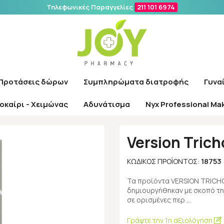
Τηλεφωνικές Παραγγελίες
211 101 6974
Αναζήτηση
Προτάσεις δώρων
Συμπληρώματα διατροφής
Γυνα
οκαίρι - Χειμώνας
Αδυνάτισμα
Nyx Professional Ma
Αρχική
/
Εταιρίες
/
Version
/
Version Trichogen Lotion 75ml
Version Tric
18753
ΚΩΔΙΚΌΣ ΠΡΟΪΌΝΤΟΣ:
Τα προϊόντα VERSION TRIC
δημιουργήθηκαν με σκοπό τη
σε ορισμένες περ …
Γράψτε την 1η αξιολόγηση