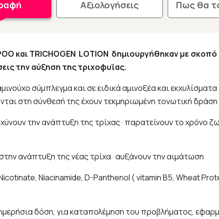
γραφή
Αξιολογήσεις
Πως θα τ
OO και TRICHOGEN LOTION δημιουργήθηκαν με σκοπό τ
εις την αύξηση της τριχοφυϊας.
αμινούχο σύμπλεγμα και σε ειδικά αμινοξέα και εκχυλίσματ
νται στη σύνθεσή της έχουν τεκμηριωμένη τονωτική δράση 
χύνουν την ανάπτυξη της τρίχας · παρατείνουν το χρόνο ζω
 στην ανάπτυξη της νέας τρίχα · αυξάνουν την αιμάτωση
Nicotinate, Niacinamide, D-Panthenol ( vitamin B5, Wheat Pro
) H ημερήσια δόση, για καταπολέμηση του προβλήματος, εφα