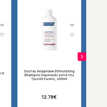
Ducray Anaphase Stimulating
για
Frezyde
Shampoo Σαμπουάν κατά της
Τριχόπτωσης, 400ml
12.78€