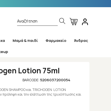
Αναζήτηση
ίκα
Μαμά & παιδί
Φαρμακείο
Άνδρας
keup
hogen Lotion 75ml
5206037200054
BARCODE:
HOGEN SHAMPOO και TRICHOGEN LOTION
ν πρόληψη και την ελάττωση της τριχόπτωσης και