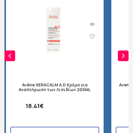
Avène XERACALM A.D Κρέμα για
Avene 
Αναπλήρωση των Λιπιδίων 200ML
18.41€