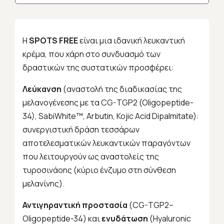
Η
SPOTS FREE
είναι μια ιδανική λευκαντική
κρέμα, που χάρη στο συνδυασμό των
δραστικών της συστατικών προσφέρει:
Λεύκανση
(αναστολή της διαδικασίας της
μελανογένεσης με τα CG-TGP2 (Oligopeptide-
34), SabiWhite™, Arbutin, Kojic Acid Dipalmitate):
συνεργιστική δράση τεσσάρων
αποτελεσματικών λευκαντικών παραγόντων
που λειτουργούν ως αναστολείς της
τυροσινάοης (κύριο ένζυμο στη σύνθεση
μελανίνης).
Αντιγηραντική προστασία
(CG-TGP2–
Oligopeptide-34) και
ενυδάτωση
(Hyaluronic