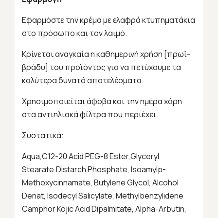
Εφαρμόστε την κρέμα με ελαφρά κτυπηματάκια
στο πρόσωπο και τον λαιμό.
Κρίνεται αναγκαία η καθημερινή χρήση [πρωϊ-
βράδυ] του προϊόντος για να πετύχουμε τα
καλύτερα δυνατό αποτελέσματα.
Χρησιμοποιείται άφοβα και την ημέρα χάρη
στα αντιηλιακά φίλτρα που περιέχει.
Συστατικά:
Aqua,C12-20 Acid PEG-8 Ester,Glyceryl
Stearate.Distarch Phosphate, Isoamylp-
Methoxycinnamate, Butylene Glycol, Alcohol
Denat, Isodecyl Salicylate, Methylbenzylidene
Camphor Kojic Acid Dipalmitate, Alpha-Arbutin,