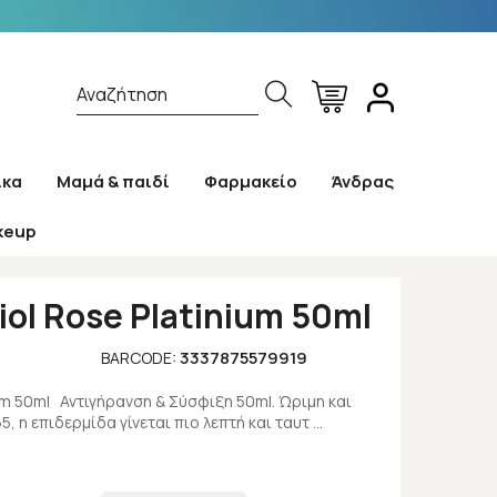
Αναζήτηση
ίκα
Μαμά & παιδί
Φαρμακείο
Άνδρας
keup
iol Rose Platinium 50ml
3337875579919
BARCODE:
ium 50ml Αντιγήρανση & Σύσφιξη 50ml. Ώριμη και
, η επιδερμίδα γίνεται πιο λεπτή και ταυτ …