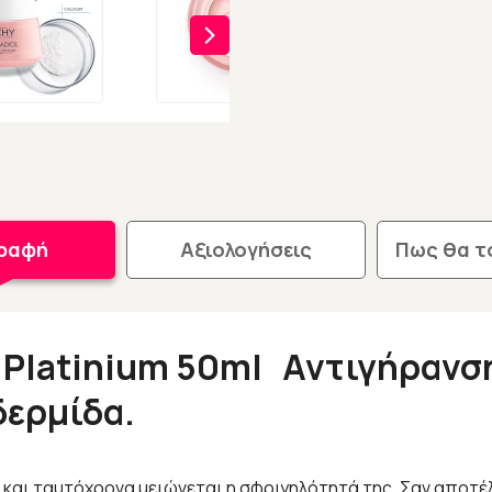
γραφή
Αξιολογήσεις
Πως θα τ
e Platinium 50ml Αντιγήρανσ
δερμίδα.
ή και ταυτόχρονα μειώνεται η σφριγηλότητά της. Σαν αποτέλ