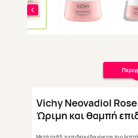
Περι
Vichy Neovadiol Ros
Ώριμη και θαμπή επι
Μετά τα 65, η επιδερμίδα γίνεται πιο λεπτ