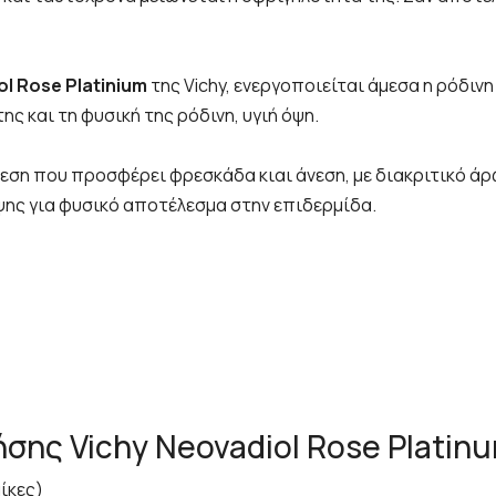
l Rose Platinium
της Vichy, ενεργοποιείται άμεσα η ρόδιν
ς και τη φυσική της ρόδινη, υγιή όψη.
εση που προσφέρει φρεσκάδα κιαι άνεση, με διακριτικό άρ
ης για φυσικό αποτέλεσμα στην επιδερμίδα.
σης Vichy Neovadiol Rose Platin
ίκες)