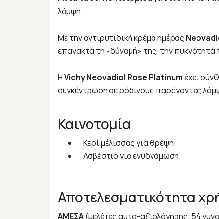
λάμψη.
Με την αντιρυτιδική κρέμα ημέρας
Neovadio
επανακτά τη «δύναμή» της, την πυκνότητά τη
Η
Vichy Neovadiol Rose Platinum
έχει σύνθ
συγκέντρωση σε ρόδινους παράγοντες λάμψ
Καινοτομία
Κερί μέλισσας για θρέψη.
Ασβέστιο για ενυδνάμωση.
Αποτελεσματικότητα χρή
ΑΜΕΣΑ
(μελέτες αυτο-αξιολόγησης, 54 γυνα