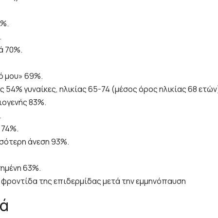
8%.
.
ά 70%.
ό μου» 69%.
 54% γυναίκες, ηλικίας 65-74 (μέσος όρος ηλικίας 68 ετών
ιογενής 83%.
.
 74%.
σσότερη άνεση 93%.
ημένη 63%.
ην φροντίδα της επιδερμίδας μετά την εμμηνόπαυση
κά