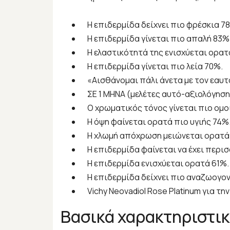
Η επιδερμίδα δείχνει πιο φρέσκια 7
Η επιδερμίδα γίνεται πιο απαλή 83%
Η ελαστικότητά της ενισχύεται ορατ
Η επιδερμίδα γίνεται πιο λεία 70%.
«Αισθάνομαι πάλι άνετα με τον εαυτ
ΣΕ 1 ΜΗΝΑ (μελέτες αυτό-αξιολόγησης
Ο χρωματικός τόνος γίνεται πιο ομο
Η όψη φαίνεται ορατά πιο υγιής 74%
Η χλωμή απόχρωση μειώνεται ορατά
Η επιδερμίδα φαίνεται να έχει περι
Η επιδερμίδα ενισχύεται ορατά 61%.
Η επιδερμίδα δείχνει πιο αναζωογον
Vichy Neovadiol Rose Platinum για τ
Βασικά χαρακτηριστι