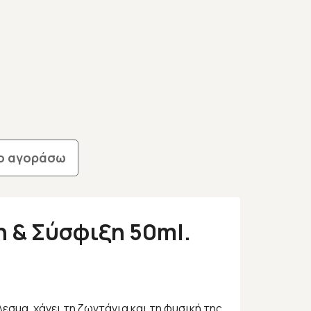
ο αγοράσω
η & Σύσφιξη 50ml.
εσμα, χάνει τη ζωντάνια και τη φυσική της