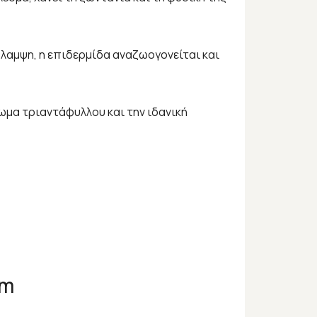
η λαμψη, η επιδερμίδα αναζωογονείται και
ωμα τριαντάφυλλου και την ιδανική
um