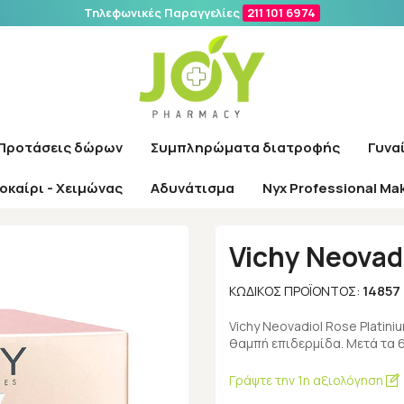
Τηλεφωνικές Παραγγελίες
211 101 6974
Αναζήτηση
Προτάσεις δώρων
Συμπληρώματα διατροφής
Γυνα
οκαίρι - Χειμώνας
Αδυνάτισμα
Nyx Professional Ma
Αρχική
/
Εταιρίες
/
Vichy
/
Vichy Neovadiol Rose Platinium 50ml
Vichy Neovad
14857
ΚΩΔΙΚΌΣ ΠΡΟΪΌΝΤΟΣ:
Vichy Neovadiol Rose Platin
θαμπή επιδερμίδα. Μετά τα 65
Γράψτε την 1η αξιολόγηση