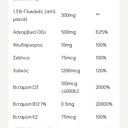
1,3 B-
Γλυκανές (από
300mg
**
μαγιά)
Ασκορβικό Οξύ
500mg
625%
Ψευδάργυρος
10mg
100%
Σελήνιο
75mcg
100%
Χαλκός
1206mcg
120%
100mcg
Βιταμίνη
D3
2000%
(4000IU)
Βιταμίνη Β12 1%
0.5mg
20000%
Βιταμίνη Κ2
75mcg
100%