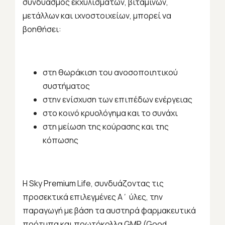
συνδυασμός εκχυλισμάτων, βιταμινών,
μετάλλων και ιχνοστοιχείων, μπορεί να
βοηθήσει:
στη θωράκιση του ανοσοποιητικού
συστήματος
στην ενίσχυση των επιπέδων ενέργειας
στο κοινό κρυολόγημα και το συνάχι
στη μείωση της κούρασης και της
κόπωσης
Η
Sky
Premium
Life
, συνδυάζοντας τις
προσεκτικά επιλεγμένες Α΄ ύλες, την
παραγωγή με βάση τα αυστηρά φαρμακευτικά
πρότυπα και πρωτόκολλα
GMP
(
Good