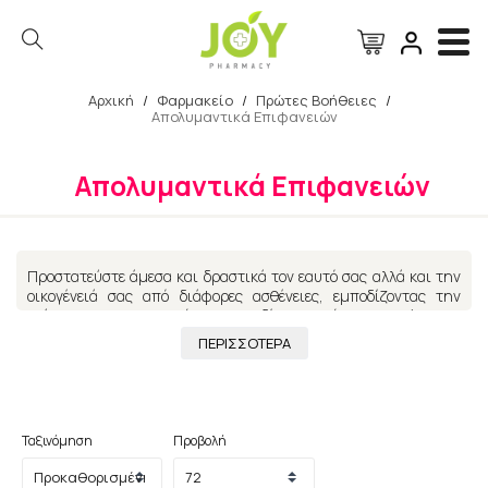
Αρχική
/
Φαρμακείο
/
Πρώτες Βοήθειες
/
Απολυμαντικά Επιφανειών
Αναζήτηση
Απολυμαντικά Επιφανειών
Προστατεύστε άμεσα και δραστικά τον εαυτό σας αλλά και την
οικογένειά σας από διάφορες ασθένειες, εμποδίζοντας την
εξάπλωση των βλαβερών βακτηριδίων και ιών. Αναζητήστε τα
κατάλληλα προϊόντα ιδανικά για κάθε χρήση που σας
ΠΕΡΙΣΣΟΤΕΡΑ
προσφέρουν εξαιρετική αποτελεσματικότητα. Αποδεδειγμένα
προλαμβάνουν την εξάπλωση και εξουδετερώνουν βακτηρίδια
και ιούς από τις επιφάνειες, συμβάλλοντας στην υγιεινή του
σπιτιού σας.
Ταξινόμηση
Προβολή