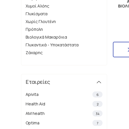
A
Χυμοί Αλόης
ΒΙΟΛ
Γλυκίσματα
Χωρίς Γλουτένη
Πρόπολη
Βιολογικά Μακαρόνια
Γλυκαντικά - Υποκατάστατα
Ζάχαρης
Εταιρείες
Apivita
6
Health Aid
2
AM health
34
Optima
7