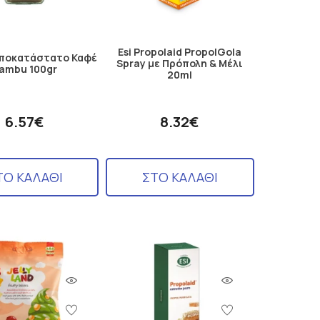
Esi Propolaid PropolGola
Υποκατάστατο Καφέ
Spray με Πρόπολη & Μέλι
ambu 100gr
20ml
6.57€
8.32€
ΤΟ ΚΑΛΑΘΙ
ΣΤΟ ΚΑΛΑΘΙ