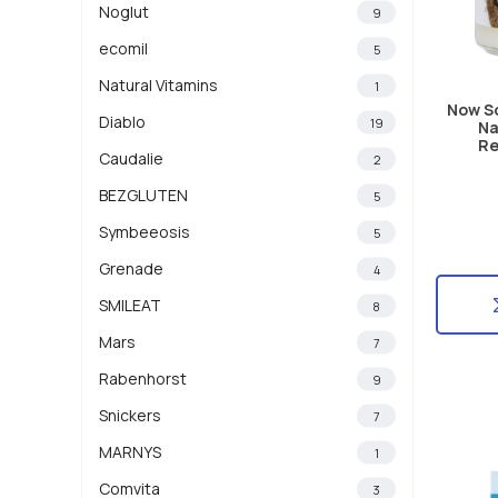
Noglut
9
ecomil
5
Natural Vitamins
1
Now So
Diablo
19
Na
Re
Caudalie
2
BEZGLUTEN
5
Symbeeosis
5
Grenade
4
SMILEAT
8
Mars
7
Rabenhorst
9
Snickers
7
MARNYS
1
Comvita
3