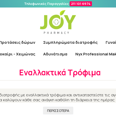
Τηλεφωνικές Παραγγελίες
211 101 6974
Αναζήτηση
Προτάσεις δώρων
Συμπληρώματα διατροφής
Γυνα
οκαίρι - Χειμώνας
Αδυνάτισμα
Nyx Professional Ma
Αρχική
/
Συμπληρώματα διατροφής
/
Εναλλακτικά Τρόφιμα
Εναλλακτικά Τρόφιμα
ατροφής με εναλλακτικά τρόφιμα και αντικαταστείστε τις αγ
α καλύψουν κάθε σας ανάγκη καθόλη τη διάρκεια της ημέρας 
όφιμα και χαρίστε στον οργανισμό σας ενέργεια και μέγιστη α
ΠΕΡΙΣΣΟΤΕΡΑ