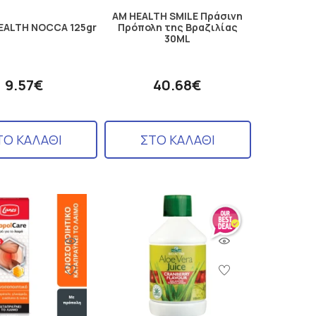
AM HEALTH SMILE Πράσινη
EALTH NOCCA 125gr
Πρόπολη της Βραζιλίας
30ML
9.57€
40.68€
ΤΟ ΚΑΛΑΘΙ
ΣΤΟ ΚΑΛΑΘΙ