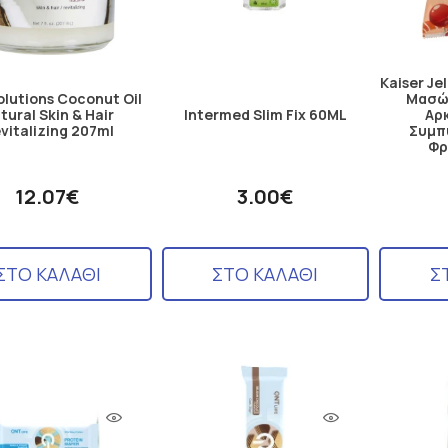
Kaiser Je
lutions Coconut Oil
Μασώ
tural Skin & Hair
Intermed Slim Fix 60ML
Αρ
vitalizing 207ml
Συμπ
Φρ
12.07€
3.00€
ΣΤΟ ΚΑΛΑΘΙ
ΣΤΟ ΚΑΛΑΘΙ
Σ