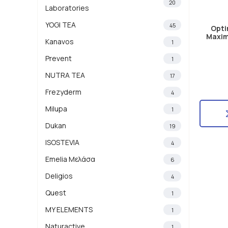
20
Laboratories
YOGI TEA
45
Opti
Maxim
Kanavos
1
Prevent
1
NUTRA TEA
17
Frezyderm
4
Milupa
1
Dukan
19
ISOSTEVIA
4
Emelia Μελάσα
6
Deligios
4
Quest
1
MY ELEMENTS
1
Naturactive
1