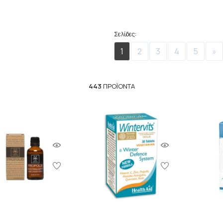
Σελίδες:
1
2
3
4
5
»
443
ΠΡΟΪΌΝΤΑ