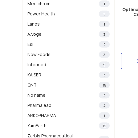
Medichrom
1
Optima
Power Health
C
5
Lanes
1
A.Vogel
3
Esi
2
Now Foods
3
Intermed
9
KAISER
3
QNT
15
No name
4
Pharmalead
4
ARKOPHARMA
1
YumEarth
12
Zarbis Pharmaceutical