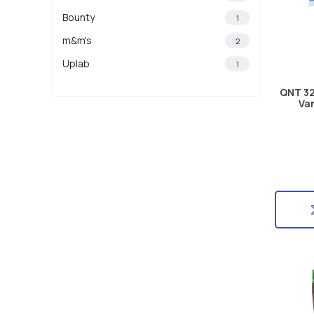
Bounty
1
m&m's
2
Uplab
1
QNT 32
Van