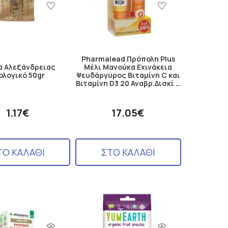
Pharmalead Πρόπολη Plus
α Αλεξάνδρειας
Μέλι Μανούκα Εχινάκεια
ολογικό 50gr
Ψευδάργυρος Βιταμίνη C και
Βιταμίνη D3 20 Αναβρ.Δισκί …
1.17€
17.05€
ΤΟ ΚΑΛΑΘΙ
ΣΤΟ ΚΑΛΑΘΙ