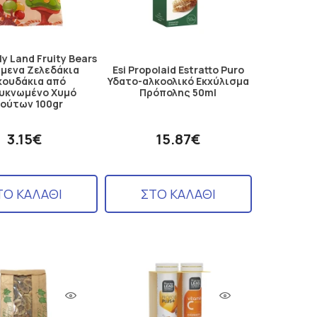
lly Land Fruity Bears
μενα Ζελεδάκια
Esi Propolaid Estratto Puro
κουδάκια από
Υδατο-αλκοολικό Eκχύλισμα
υκνωμένο Χυμό
Πρόπολης 50ml
ούτων 100gr
3.15€
15.87€
ΤΟ ΚΑΛΑΘΙ
ΣΤΟ ΚΑΛΑΘΙ