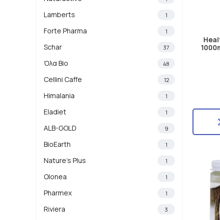
Lamberts
1
Forte Pharma
1
Heal
Schar
1000
37
Όλα Bio
48
Cellini Caffe
12
Himalania
1
Eladiet
1
ALB-GOLD
9
BioEarth
1
Nature's Plus
1
Olonea
1
Pharmex
1
Riviera
3