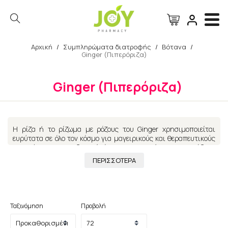
Αρχική
/
Συμπληρώματα διατροφής
/
Βότανα
/
Ginger (Πιπερόριζα)
Αναζήτηση
Ginger (Πιπερόριζα)
Η ρίζα ή το ρίζωμα με ρόζους του Ginger χρησιμοποιείται
ευρύτατα σε όλο τον κόσμο για μαγειρικούς και θεραπευτικούς
σκοπούς. Έχει αποδειχθεί ότι το Ginger έχει αναφυσώδεις,
εφιδρωτικές και αντισπασμωδικές ιδιότητες. Χρησιμοποιείται
ΠΕΡΙΣΣΟΤΕΡΑ
για τη θεραπεία πολυάριθμων παθολογικών καταστάσεων, από
την αντιμετώπιση καρδιαγγειακών προβλημάτων μέχρι της
αδιαθεσίας λόγω ταξιδιού. Το Ginger μειώνει τα επίπεδα
χοληστερόλης όταν λαμβάνεται μακροπρόθεσμα. Επίσης, έχει
αποδειχθεί ότι οι ενώσεις καψαϊκίνης και shogaol, που
Ταξινόμηση
Προβολή
περιέχονται στο Ginger, μειώνουν την αρτηριακή πίεση.