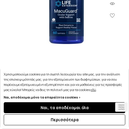
Life Extension MacuGuar Ocular Support 60caps
Χρησιμοποιούμε cookies για τη σωστή λειτουργία του site μας, για την ανάλυση
της επισκεψιμότητάς μας, για την εξατομίκευση των διαφημίσεων, για να σου
45.52€
παρέχουμε εξατομικευμένη εξυπηρέτηση και για να μαθαίνεις για τις προσφορές
μας εύκολα! Μπορείς να δεις τη πολιτική μας για τα cookies
εδώ
.
Ναι, αποδέχομαι μόνο τα απαραίτητα cookies >
ΣΤΟ ΚΑΛΑΘΙ
Ναι, τα αποδέχομαι όλα
Περισσότερα