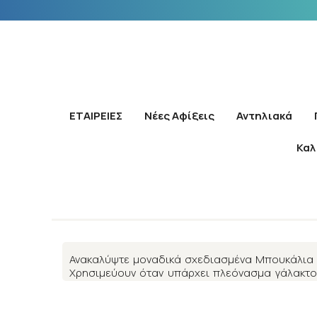
ΕΤΑΙΡΕΙΕΣ
Νέες Αφίξεις
Αντηλιακά
Καλ
Α
Ανακαλύψτε μοναδικά σχεδιασμένα Μπουκάλια 
Χρησιμεύουν όταν υπάρχει πλεόνασμα γάλακτο
αεροστεγώς, δεν στάζουν, για μέγιστη ασφάλει