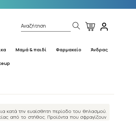
Αναζήτηση
ίκα
Μαμά & παιδί
Φαρμακείο
Άνδρας
keup
ος
ια κατά την ευαίσθητη περίοδο του θηλασμού.
είας από το στήθος. Προϊόντα που σφραγίζουν
έλικτο σύστημα εξοικονόμησης χώρου.