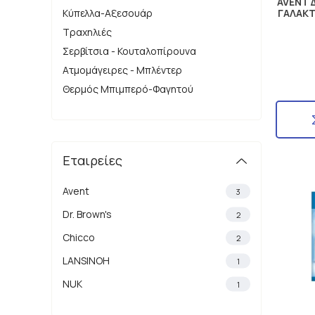
AVENT 
Κύπελλα-Αξεσουάρ
ΓΑΛΑΚΤ
Τραχηλιές
Σερβίτσια - Κουταλοπίρουνα
Ατμομάγειρες - Μπλέντερ
Θερμός Μπιμπερό-Φαγητού
Εταιρείες
Avent
3
Dr. Brown's
2
Chicco
2
LANSINOH
1
NUK
1