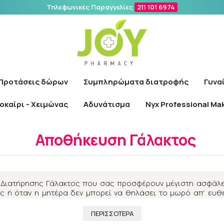
Τηλεφωνικές Παραγγελίες
211 101 6974
Αναζήτηση
Προτάσεις δώρων
Συμπληρώματα διατροφής
Γυνα
οκαίρι - Χειμώνας
Αδυνάτισμα
Nyx Professional Ma
ρχική
/
Μαμά & παιδί
/
Αξεσουάρ Διατροφής
/
Αποθήκευση Γάλακτ
Αποθήκευση Γάλακτος
Διατήρησης Γάλακτος που σας προσφέρουν μέγιστη ασφάλε
ς ή όταν η μητέρα δεν μπορεί να θηλάσει το μωρό απ’ ευθ
α. Σε εμάς θα βρείτε ολοκληρωμένα συστήματα φύλαξης με ευ
ΠΕΡΙΣΣΟΤΕΡΑ