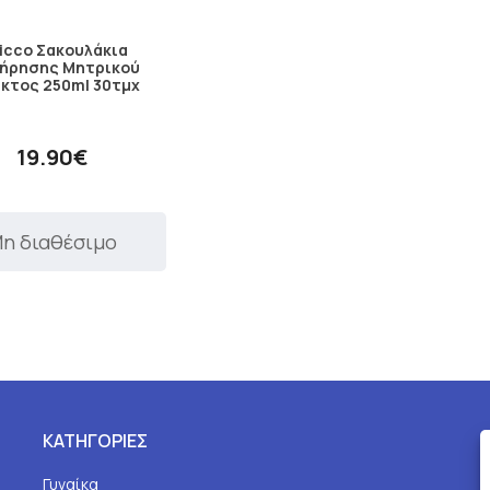
icco Σακουλάκια
τήρησης Μητρικού
κτος 250ml 30τμχ
19.90€
η διαθέσιμο
ΚΑΤΗΓΟΡΙΕΣ
Γυναίκα