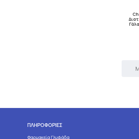
Ch
Δια
Γάλα
Μ
ΠΛΗΡΟΦΟΡΙΕΣ
Φαρμακεία Γλυφάδα