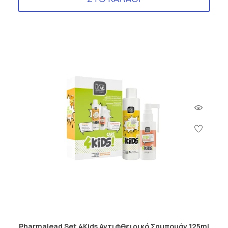
Pharmalead Set 4Kids Αντιφθειρικό Σαμπουάν 125ml