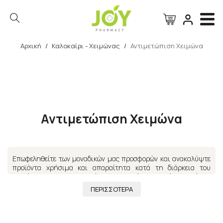
Αρχική
/
Καλοκαίρι - Χειμώνας
/
Αντιμετώπιση Χειμώνα
Αναζήτηση
Αντιμετώπιση Χειμώνα
Επωφεληθείτε των μοναδικών μας προσφορών και ανακαλύψτε
προϊόντα χρήσιμα και απαραίτητα κατά τη διάρκεια του
χειμώνα, για να προστατεύσετε με ασφάλεια το σώμα αλλά και
τονώστε τον οργανισμό σας. Προϊόντα που είναι κατάλληλα για
ΠΕΡΙΣΣΟΤΕΡΑ
όλη την οικογένεια, ώστε να είστε
πλήρως και καταλλήλως
προετοιμασμένοι.