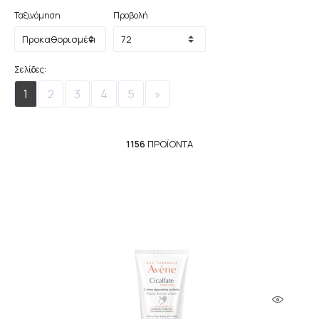
Ταξινόμηση
Προβολή
Σελίδες:
1
2
3
4
5
»
1156
ΠΡΟΪΌΝΤΑ