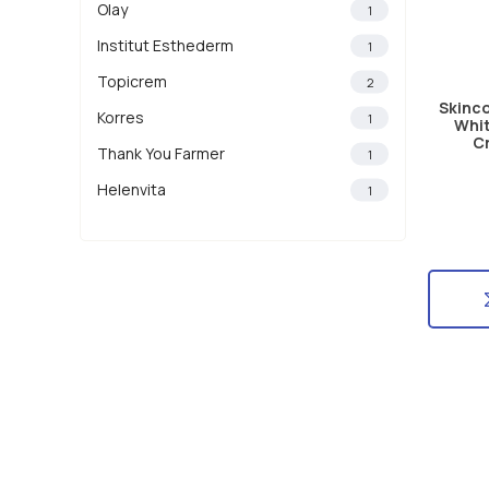
Olay
1
Institut Esthederm
1
Topicrem
2
Skinco
Korres
1
Whit
C
Thank You Farmer
1
Helenvita
1