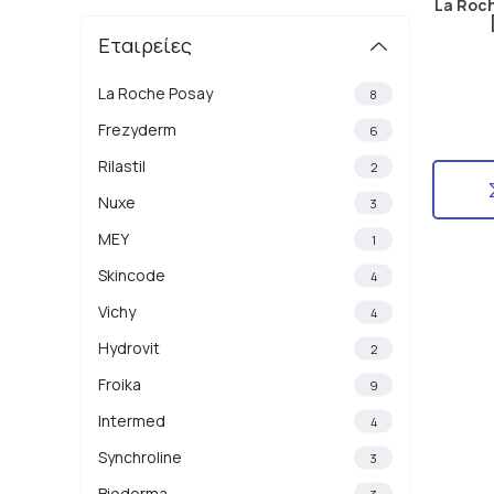
La Roch
Εταιρείες
La Roche Posay
8
Frezyderm
6
Rilastil
2
Nuxe
3
MEY
1
Skincode
4
Vichy
4
Hydrovit
2
Froika
9
Intermed
4
Synchroline
3
Bioderma
3