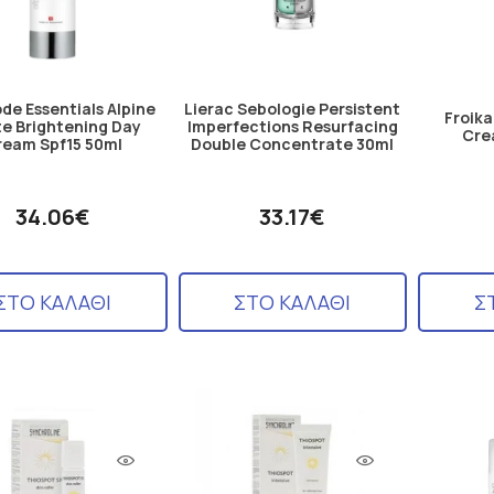
de Essentials Alpine
Lierac Sebologie Persistent
Froika
e Brightening Day
Imperfections Resurfacing
Cre
ream Spf15 50ml
Double Concentrate 30ml
34.06€
33.17€
ΣΤΟ ΚΑΛΑΘΙ
ΣΤΟ ΚΑΛΑΘΙ
Σ