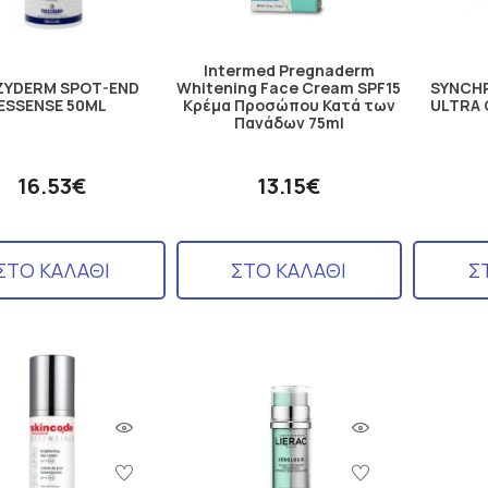
Intermed Pregnaderm
ZYDERM SPOT-END
Whitening Face Cream SPF15
SYNCHR
ESSENSE 50ML
Κρέμα Προσώπου Κατά των
ULTRA 
Πανάδων 75ml
16.53€
13.15€
ΣΤΟ ΚΑΛΑΘΙ
ΣΤΟ ΚΑΛΑΘΙ
Σ