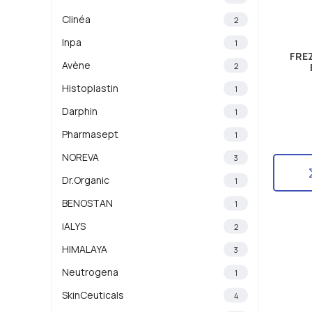
Clinéa
2
Inpa
1
FRE
Avène
2
Histoplastin
1
Darphin
1
Pharmasept
1
NOREVA
3
Dr.Organic
1
BENOSTAN
1
iALYS
2
HIMALAYA
3
Neutrogena
1
SkinCeuticals
4