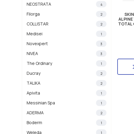
NEOSTRATA
4
Filorga
SKI
2
ALPINE
TOTAL 
COLLISTAR
2
Medisei
1
Novexpert
3
NIVEA
3
The Ordinary
1
Ducray
2
TALIKA
2
Apivita
1
Messinian Spa
1
ADERMA
2
Boderm
1
Weleda
1