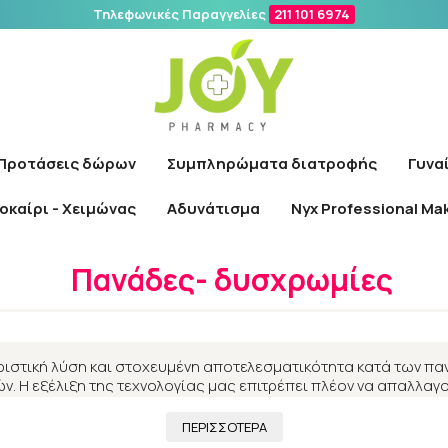
Τηλεφωνικές Παραγγελίες
211 101 6974
Αναζήτηση
Προτάσεις δώρων
Συμπληρώματα διατροφής
Γυνα
οκαίρι - Χειμώνας
Αδυνάτισμα
Nyx Professional Ma
Αρχική
/
Γυναίκα
/
Πρόσωπο
/
Πανάδες- δυσχρωμίες
Πανάδες- δυσχρωμίες
ιστική λύση και στοχευμένη αποτελεσματικότητα κατά των π
. Η εξέλιξη της τεχνολογίας μας επιτρέπει πλέον να απαλλαγ
τερη και λαμπερότερη αποκαθιστόντας την ελαστικότητα, τη 
ΠΕΡΙΣΣΟΤΕΡΑ