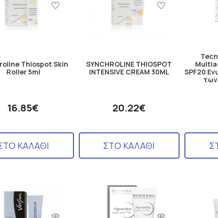
Tecn
oline Thiospot Skin
SYNCHROLINE THIOSPOT
Multia
Roller 5ml
INTENSIVE CREAM 30ML
SPF20 Εν
των
16.85€
20.22€
ΣΤΟ ΚΑΛΑΘΙ
ΣΤΟ ΚΑΛΑΘΙ
Σ