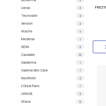
FREZY
Lierac
3
Tecnoskin
2
Version
2
Atache
4
Medimar
1
ISDIN
3
Caudalie
10
Galderma
1
Galenia Skin Care
1
NeoRetin
2
L'Oreal Paris
7
URIAGE
3
Ahava
6