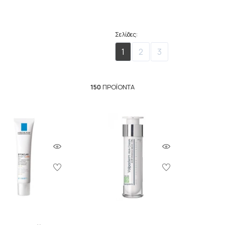
Σελίδες:
1
2
3
150
ΠΡΟΪΌΝΤΑ