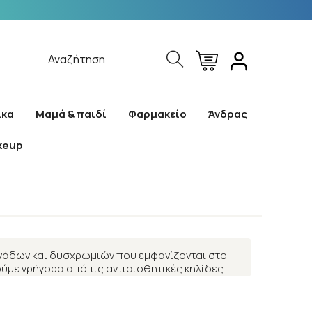
Αναζήτηση
ίκα
Μαμά & παιδί
Φαρμακείο
Άνδρας
keup
ανάδων και δυσχρωμιών που εμφανίζονται στο
ούμε γρήγορα από τις αντιαισθητικές κηλίδες
φωτεινότητα και τον τόνο του δέρματος.