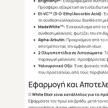
Brightenyl®:
Ένα βραβευμένο συστατικ
Προσφέρει εξαιρετική αντιοξειδωτική 
Et-VC™ (3-O-Ethyl Ascorbic Acid):
Έν
τη σύνθεση κολλαγόνου. Βοηθά στη με
MadeWhite™:
Ένα εκχύλισμα από το π
σύνθεση μελανίνης, φωτίζει την επιδε
Alpha-Arbutin:
Προερχόμενο από το cra
αποτρέποντας την εμφάνιση νέων.
2 Ολιγοπεπτίδια σε Λιποσώματα:
Τ
παραγωγή μελανίνης, προσφέροντας φ
Υαλουρονικό Οξύ:
Ένας φυσικός πολυ
που προστατεύει από τους περιβαλλ
Εφαρμογή και Αποτελ
Ο
White Elixir είναι κατάλληλος για το π
Εφαρμόστε τον πρωί και βράδυ, μετά τον 
απορροφάται άμεσα, αφήνοντας την επιδερμ