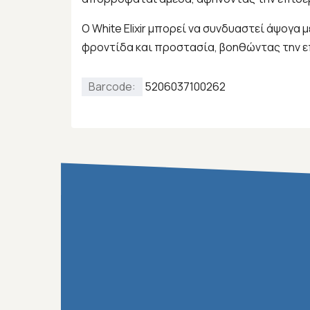
Ο White Elixir μπορεί να συνδυαστεί άψογα
φροντίδα και προστασία, βοηθώντας την επ
Barcode:
5206037100262