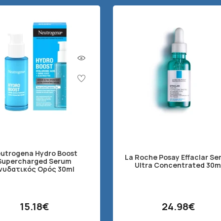
utrogena Hydro Boost
La Roche Posay Effaclar S
Supercharged Serum
Ultra Concentrated 30m
νυδατικός Ορός 30ml
15.18€
24.98€