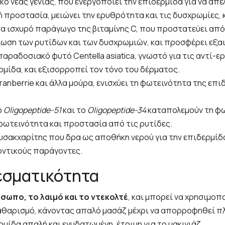
ό νέας γενιάς, που ενεργοποιεί την επιδερμίδα για να απ
προστασία, μειώνει την ερυθρότητα και τις δυσχρωμίες, κ
α ισχυρό παράγωγο της βιταμίνης C, που προστατεύει από τη
ίωση των ρυτίδων και των δυσχρωμιών, και προσφέρει εξα
αραδοσιακό φυτό Centella asiatica, γνωστό για τις αντί-ερ
ρμίδα, και εξισορροπεί τον τόνο του δέρματος.
nberrie και άλλα μούρα, ενισχύει τη φωτεινότητα της επιδε
ο
Oligopeptide-51
και το
Oligopeptide-34
καταπολεμούν τη φω
ωτεινότητα και προστασία από τις ρυτίδες.
σακχαρίτης που δρα ως αποθήκη νερού για την επιδερμίδ
οντικούς παράγοντες.
εσματικότητα
ρόσωπο, το λαιμό και το ντεκολτέ
, και μπορεί να χρησιμοπ
καθαρισμό, κάνοντας απαλό μασάζ μέχρι να απορροφηθεί π
ίδα απαλή και ενυδατωμένη, έτοιμη για το μακιγιάζ.