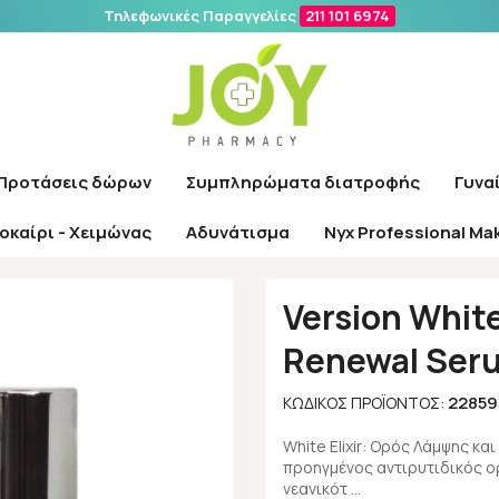
Τηλεφωνικές Παραγγελίες
211 101 6974
Αναζήτηση
Προτάσεις δώρων
Συμπληρώματα διατροφής
Γυνα
οκαίρι - Χειμώνας
Αδυνάτισμα
Nyx Professional Ma
Εταιρίες
/
Version
/
Version White Elixir Illuminating Age Renewal S
Version White
Renewal Ser
22859
ΚΩΔΙΚΌΣ ΠΡΟΪΌΝΤΟΣ:
White Elixir: Ορός Λάμψης και
προηγμένος αντιρυτιδικός ορ
νεανικότ …