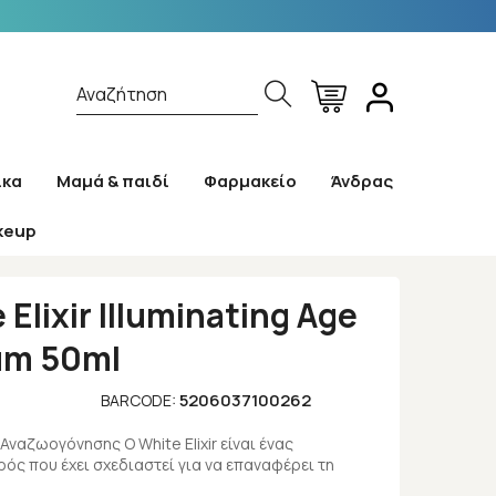
Αναζήτηση
ίκα
Μαμά & παιδί
Φαρμακείο
Άνδρας
keup
erum 50ml
 Elixir Illuminating Age
um 50ml
5206037100262
BARCODE:
 Αναζωογόνησης Ο White Elixir είναι ένας
ός που έχει σχεδιαστεί για να επαναφέρει τη