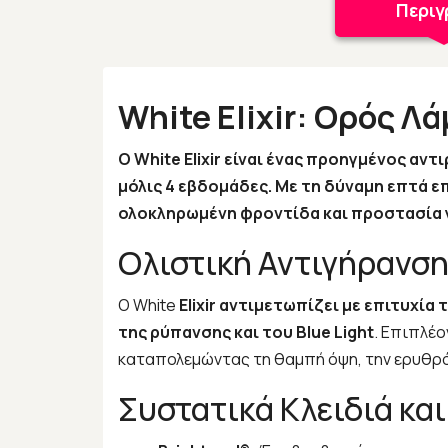
Περι
White Elixir: Ορός 
Ο White Elixir είναι ένας προηγμένος αν
μόλις 4 εβδομάδες. Με τη δύναμη επτά 
ολοκληρωμένη φροντίδα και προστασία γ
Ολιστική Αντιγήρανση
Ο White
Elixir αντιμετωπίζει με επιτυχί
της ρύπανσης και του Blue Light
. Επιπλέ
καταπολεμώντας τη θαμπή όψη, την ερυθρότ
Συστατικά Κλειδιά κα