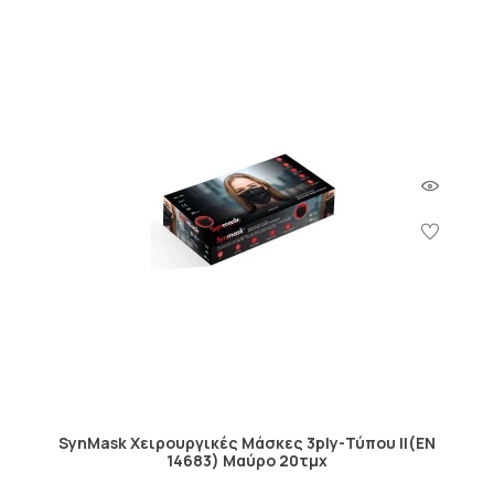
SynMask Χειρουργικές Μάσκες 3ply-Τύπου ΙΙ(EN
14683) Μαύρο 20τμχ