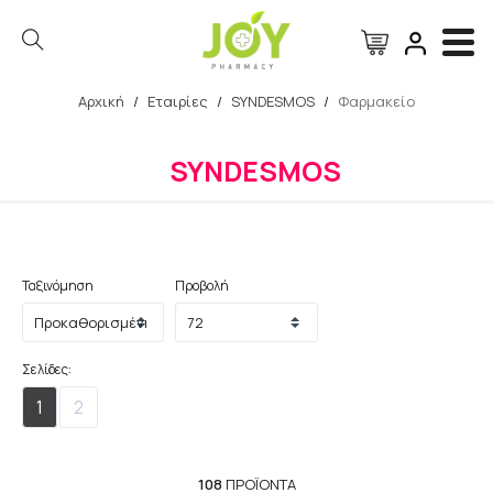
Αρχική
/
Εταιρίες
/
SYNDESMOS
/
Φαρμακείο
Αναζήτηση
SYNDESMOS
Ταξινόμηση
Προβολή
Σελίδες:
1
2
108
ΠΡΟΪΌΝΤΑ